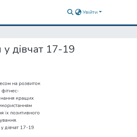
Увійти
 у дівчат 17-19
есом на розвиток
в фітнес-
єднання кращих
використанням
я їх позитивного
ування.
у дівчат 17-19