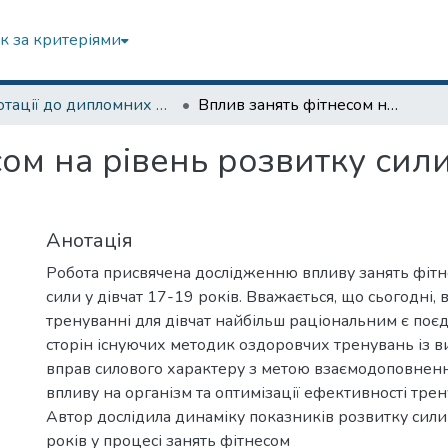
к за критеріями
Анотації до дипломних робіт
Вплив занять фітнесом на рівень розвитку сили у дівчат 17-19 років
ом на рівень розвитку сили
Анотація
Робота присвячена дослідженню впливу занять фітн
сили у дівчат 17-19 років. Вважається, що сьогодні, 
тренуванні для дівчат найбільш раціональним є по
сторін існуючих методик оздоровчих тренувань із 
вправ силового характеру з метою взаємодоповненн
впливу на організм та оптимізації ефективності трен
Автор дослідила динаміку показників розвитку сили 
років у процесі занять фітнесом