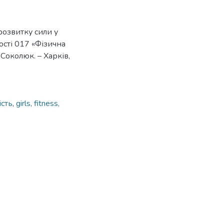
розвитку сили у
ності 017 «Фізична
. Соколюк. – Харків,
ість
,
girls, fitness,