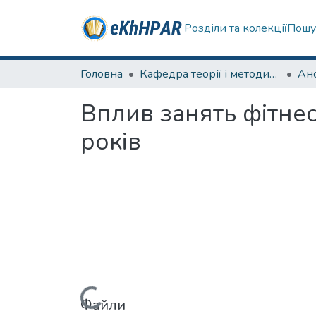
Розділи та колекції
Пошу
Головна
Кафедра теорії і методики фізичного виховання
Вплив занять фітнес
років
Файли