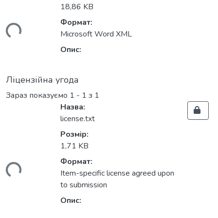
18,86 KB
Формат:
житься...
Microsoft Word XML
Опис:
Ліцензійна угода
Зараз показуємо
1 - 1 з 1
Назва:
license.txt
Розмір:
1,71 KB
Формат:
житься...
Item-specific license agreed upon
to submission
Опис: