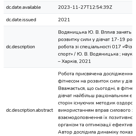
dc.date.available
2023-11-27T12:54:39Z
dc.date.issued
2021
Водяницька Ю. В. Вплив занять ф
розвитку сили у дівчат 17-19 рокі
dc.description
робота зі спеціальності 017 «Фізи
спорт» / Ю. В. Водяницька ; наук. 
– Харків, 2021
Робота присвячена дослідженню 
фітнесом на розвиток сили у дівч
Вважається, що сьогодні, в фітне
дівчат найбільш раціональним є
сторін існуючих методик оздоров
dc.description.abstract
використанням вправ силового х
взаємодоповнення їх позитивног
організм та оптимізації ефективн
Автор дослідила динаміку показн