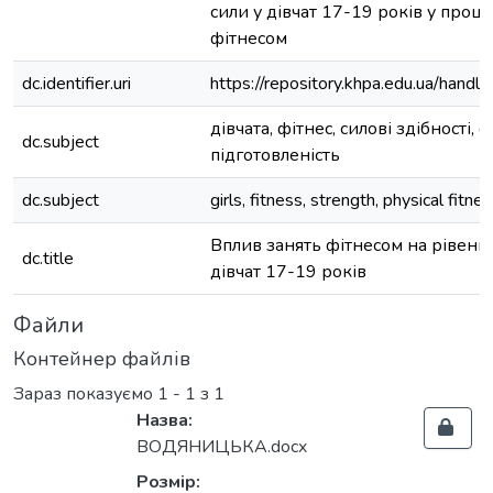
сили у дівчат 17-19 років у проце
фітнесом
dc.identifier.uri
https://repository.khpa.edu.ua/ha
дівчата, фітнес, силові здібності, 
dc.subject
підготовленість
dc.subject
girls, fitness, strength, physical fitne
Вплив занять фітнесом на рівень 
dc.title
дівчат 17-19 років
Файли
Контейнер файлів
Зараз показуємо
1 - 1 з 1
Назва:
ВОДЯНИЦЬКА.docx
Розмір: