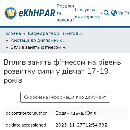
Розділи
Пошук за
та
Увій
критеріями
колекції
Головна
Кафедра теорії і методики фізичного виховання
Анотації до дипломних робіт
Вплив занять фітнесом на рівень розвитку сили у дівчат 17-19 років
Вплив занять фітнесом на рівень
розвитку сили у дівчат 17-19
років
Скорочена інформація про документ
dc.contributor.author
Водяницька, Юлія
dc.date.accessioned
2023-11-27T12:54:39Z