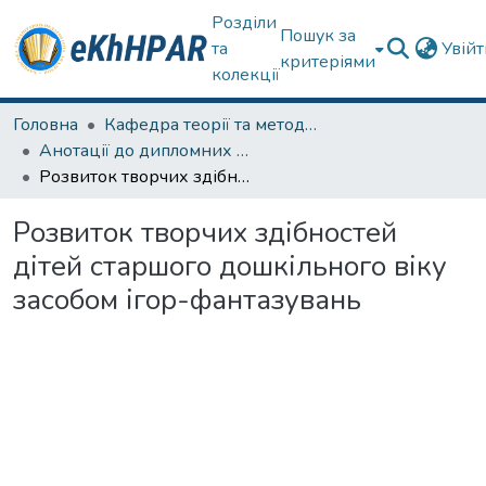
Розділи
Пошук за
та
Увій
критеріями
колекції
Головна
Кафедра теорії та методик дошкільної освіти
Анотації до дипломних робіт
Розвиток творчих здібностей дітей старшого дошкільного віку засобом ігор-фантазувань
Розвиток творчих здібностей
дітей старшого дошкільного віку
засобом ігор-фантазувань