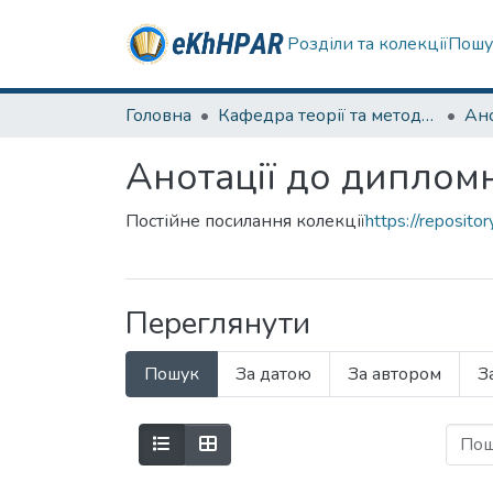
Розділи та колекції
Пошу
Головна
Кафедра теорії та методик дошкільної освіти
Анотації до диплом
Постійне посилання колекції
https://reposit
Переглянути
Пошук
За датою
За автором
З