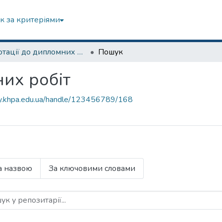
к за критеріями
Анотації до дипломних робіт
Пошук
них робіт
ory.khpa.edu.ua/handle/123456789/168
а назвою
За ключовими словами