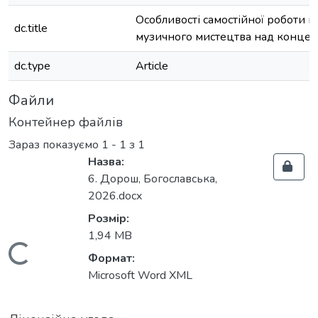
Особливості самостійної роботи м
dc.title
музичного мистецтва над концер
dc.type
Article
Файли
Контейнер файлів
Зараз показуємо
1 - 1 з 1
Назва:
6. Дорош, Богославська,
2026.docx
Розмір:
1,94 MB
Вантажиться...
Формат:
Microsoft Word XML