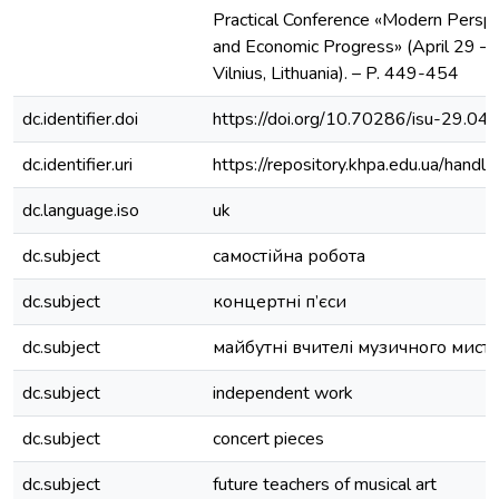
Practical Conference «Modern Perspe
and Economic Progress» (April 29 –
Vilnius, Lithuania). – P. 449-454
dc.identifier.doi
https://doi.org/10.70286/isu-29.04
dc.identifier.uri
https://repository.khpa.edu.ua/ha
dc.language.iso
uk
dc.subject
самостійна робота
dc.subject
концертні п’єси
dc.subject
майбутні вчителі музичного мист
dc.subject
independent work
dc.subject
concert pieces
dc.subject
future teachers of musical art