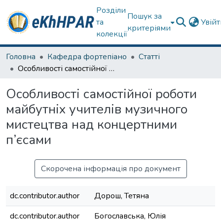
Розділи
Пошук за
та
Увій
критеріями
колекції
Головна
Кафедра фортепіано
Статті
Особливості самостійної роботи майбутніх учителів музичного мистецтва над концертними п’єсами
Особливості самостійної роботи
майбутніх учителів музичного
мистецтва над концертними
п’єсами
Скорочена інформація про документ
dc.contributor.author
Дорош, Тетяна
dc.contributor.author
Богославська, Юлія