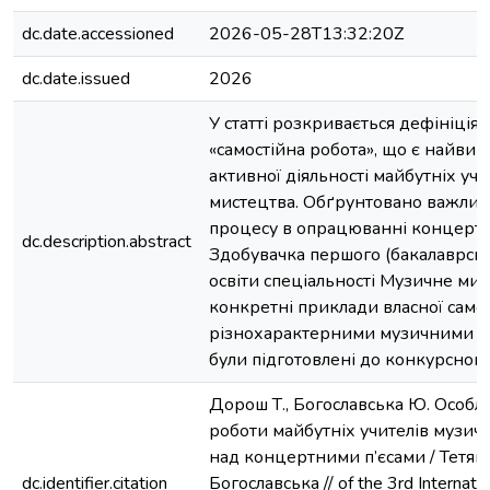
dc.date.accessioned
2026-05-28T13:32:20Z
dc.date.issued
2026
У статті розкривається дефініція 
«самостійна робота», що є найв
активної діяльності майбутніх уч
мистецтва. Обґрунтовано важлив
процесу в опрацюванні концертни
dc.description.abstract
Здобувачка першого (бакалаврськ
освіти спеціальності Музичне ми
конкретні приклади власної само
різнохарактерними музичними ко
були підготовлені до конкурсного
Дорош Т., Богославська Ю. Особли
роботи майбутніх учителів музич
над концертними п’єсами / Тетян
dc.identifier.citation
Богославська // of the 3rd Internatio