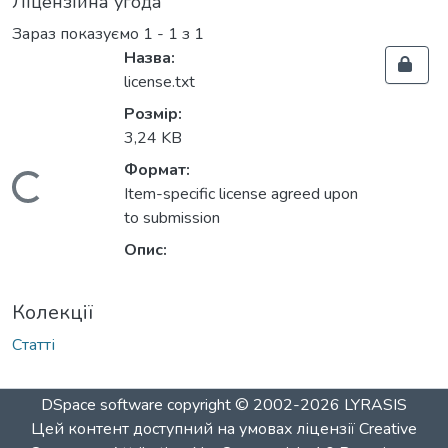
Ліцензійна угода
Зараз показуємо
1 - 1 з 1
Назва:
license.txt
Розмір:
3,24 KB
Формат:
Вантажиться...
Item-specific license agreed upon
to submission
Опис:
Колекції
Статті
DSpace software
copyright © 2002-2026
LYRASIS
Цей контент доступний на умовах ліцензії
Creative