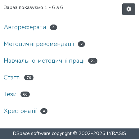
Зараз показуємо
1 - 6 з 6
Автореферати
4
Методичні рекомендації
2
Навчально-методичні праці
21
Статті
70
Тези
66
Хрестоматії
4
DSpace software
copyright © 2002-2026
LYRASIS