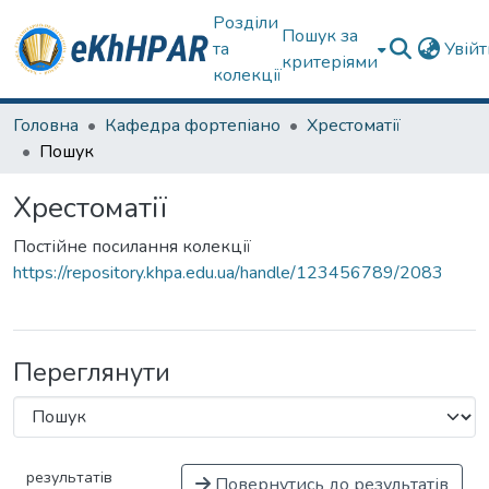
Розділи
Пошук за
та
Увій
критеріями
колекції
Головна
Кафедра фортепіано
Хрестоматії
Пошук
Хрестоматії
Постійне посилання колекції
https://repository.khpa.edu.ua/handle/123456789/2083
Переглянути
результатів
Повернутись до результатів