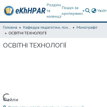
Розділи
Пошук за
та
Увій
критеріями
колекції
Головна
Кафедра педагогіки, психології, початкової освіти та освітнього менеджменту
Монографії
ОСВІТНІ ТЕХНОЛОГІЇ
ОСВІТНІ ТЕХНОЛОГІЇ
Вантажиться...
Файли