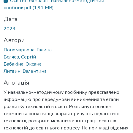
Освітні технології навчально-методичний
посібник.pdf
(1,91 MB)
Дата
2023
Автори
Пономарьова, Галина
Бєляєв, Сергій
Бабакіна, Оксана
Литвин, Валентина
Анотація
У навчально-методичному посібнику представлено
інформацію про передумови виникнення та етапи
розвитку технологій в освіті. Розглянуто основні
терміни та поняття, що характеризують педагогічні
технології, розкрито механізми інтеграції освітніх
технологій до освітнього процесу. На прикладі відомих