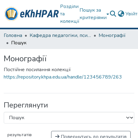
Розділи
Пошук за
та
Увій
критеріями
колекції
Головна
Кафедра педагогіки, психології, початкової освіти та освітнього менеджменту
Монографії
Пошук
Монографії
Постійне посилання колекції
https://repository.khpa.edu.ua/handle/123456789/263
Переглянути
результатів
Повернутись до результатів