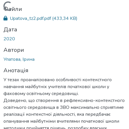
Вантажиться...
Файли
Upatova_tz2.pdf.pdf
(433,34 KB)
Дата
2020
Автори
Упатова, Ірина
Анотація
У тезах проаналізовано особливості контекстного
навчання майбутніх учителів початкової школи у
фаховому освітньому середовищі.
Доведено, що створення в рефлексивно-контекстного
освітнього середовища в ЗВО максимально сприятиме
реалізації контекстної діяльності, яка передбачає
опанування майбутніми вчителями початкової школи
методики прийняття рішень, розробку власних