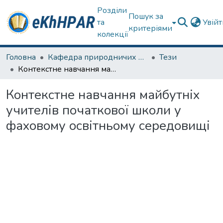
Розділи
Пошук за
та
Увій
критеріями
колекції
Головна
Кафедра природничих наук та здоров'язбереження
Тези
Контекстне навчання майбутніх учителів початкової школи у фаховому освітньому середовищі
Контекстне навчання майбутніх
учителів початкової школи у
фаховому освітньому середовищі