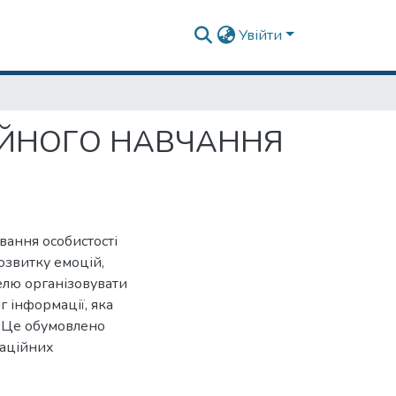
Увійти
ЦІЙНОГО НАВЧАННЯ
вання особистості
озвитку емоцій,
телю організовувати
 інформації, яка
. Це обумовлено
ваційних