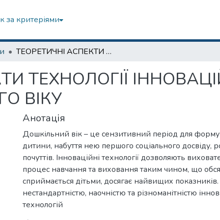
к за критеріями
зи
ТЕОРЕТИЧНІ АСПЕКТИ ТЕХНОЛОГІЇ ІННОВАЦІЙНОГО НАВЧАННЯ ДІТЕЙ ДОШКІЛЬНОГО ВІКУ
КТИ ТЕХНОЛОГІЇ ІННОВА
ГО ВІКУ
Анотація
Дошкільний вік – це сензитивний період для форму
дитини, набуття нею першого соціального досвіду, р
почуттів. Інноваційні технології дозволяють вихова
процес навчання та виховання таким чином, що обсяг
сприймається дітьми, досягає найвищих показників
нестандартністю, наочністю та різноманітністю інно
технологій