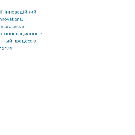
ції, інноваційний
Innovations,
ve process in
и, инновационные
нный процесс в
логия