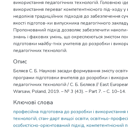
використання педагогічних технологій. Головною ід
використання переваг компетентнісного під-ходу у
недоліків традиційних підходів до забезпечення с
якості підготов-ки випускника педагогічного закладу
Пропонований підхід дозволяє забезпечити накопи
знань і фахових умінь, що окреслюються змістом по
підготовки майбу-тніх учителів до розробки і викор
педагогічних технологій.
Опис
Бєляєв С. Б. Наукові засади формування змісту осві
програми підготовки вчителів до розробки і викори
педагогічних технологій / С. Б. Бєляєв // East European S
Warsaw, Poland, 2019. – № 3 (43). – Рart 7. – С. 10–14.
Ключові слова
професійна підготовка до розробки і використання 
технологій, стан-дарт вищої освіти, освітньо-профес
особистісно-орієнтований підхід, компетентнісний п