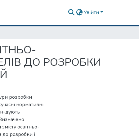
Увійти
ІТНЬО-
ЕЛІВ ДО РОЗРОБКИ
ІЙ
дури розробки
сучасні нормативні
ен-дують
 Визначено
змісту освітньо-
в до розробки і