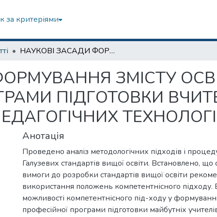
к за критеріями
тті
НАУКОВІ ЗАСАДИ ФОРМУВАННЯ ЗМІСТУ ОСВІТНЬО-ПРОФЕСІЙНОЇ ПРОГРАМИ ПІДГОТОВКИ ВЧИТЕЛІВ ДО РОЗРОБКИ І ВИКОРИСТАННЯ ПЕДАГОГІЧНИХ ТЕХНОЛОГІЙ
ФОРМУВАННЯ ЗМІСТУ ОСВ
ГРАМИ ПІДГОТОВКИ ВЧИТ
ПЕДАГОГІЧНИХ ТЕХНОЛОГ
Анотація
Проведено аналіз методологічних підходів і проце
Галузевих стандартів вищої освіти. Встановлено, що 
вимоги до розробки стандартів вищої освіти реком
використання положень компетентнісного підходу.
можливості компетентнісного під-ходу у формуванні 
професійної програми підготовки майбутніх учителі