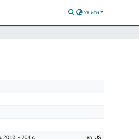
Увійти
 2018. – 204 с.
en_US