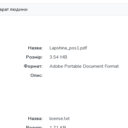
арат людини
Назва:
Lapshina_pos1.pdf
Розмір:
3,54 MB
Формат:
Adobe Portable Document Format
Опис:
Назва:
license.txt
Розмір:
1,71 KB