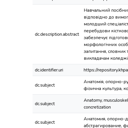
Навчальний посібник
відповідно до вимог
молодший спеціаліст
перебудови кістково
dc.description.abstract
забезпечує підгото
морфологічних особл
запитання, словник 
викладачам коледжі
dc.identifier.uri
https://repository.k
Анатомія, опорно-рух
dc.subject
фізична культура, к
Anatomy, musculoskelet
dc.subject
concretization
Анатомия, опорно-д
dc.subject
абстрагирование, ф