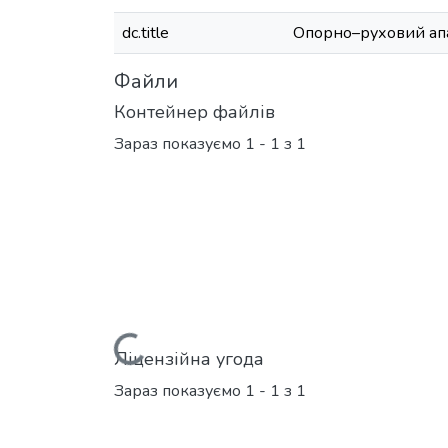
dc.title
Опорно–руховий ап
Файли
Контейнер файлів
Зараз показуємо
1 - 1 з 1
Вантажиться...
Ліцензійна угода
Зараз показуємо
1 - 1 з 1