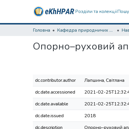
Розділи та колекції
Пошу
Головна
Кафедра природничих наук та здоров'язбереження
Нав
Опорно–руховий ап
dc.contributor.author
Лапшина, Світлана
dc.date.accessioned
2021-02-25T12:32:
dc.date.available
2021-02-25T12:32:
dc.date.issued
2018
dc.description
Опорно–руховий апара