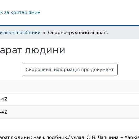
к за критеріями
чальні посібники
Опорно–руховий апарат людини
арат людини
Скорочена інформація про документ
44Z
44Z
т людини : навч. посібник./ уклад. С. В. Лапшина. – Харків,