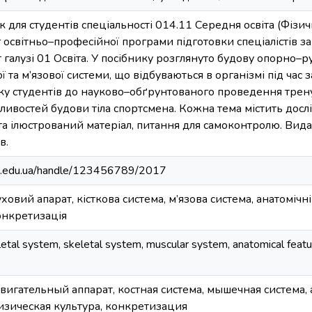
 для студентів спеціальності 014.11 Середня освіта (Фізич
 освітньо–професійної програми підготовки спеціалістів з
 галузі 01 Освіта. У посібнику розглянуто будову опорно–р
ї та м’язової системи, що відбуваються в організмі під ча
вку студентів до науково–обґрунтованого проведення трен
ивостей будови тіла спортсмена. Кожна тема містить досл
та ілюстрований матеріал, питання для самоконтролю. Вида
в.
hpa.edu.ua/handle/123456789/2017
овий апарат, кісткова система, м’язова система, анатомічні
онкретизація
al system, skeletal system, muscular system, anatomical features
вигательный аппарат, костная система, мышечная система,
изическая культура, конкретизация