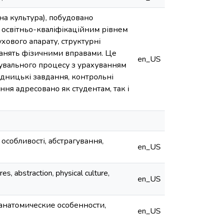
на культура), побудовано
а освітньо-кваліфікаційним рівнем
ухового апарату, структурні
с занять фізичними вправами. Це
en_US
увального процесу з урахуванням
ідницькі завдання, контрольні
ння адресовано як студентам, так і
 особливості, абстрагування,
en_US
, abstraction, physical culture,
en_US
 анатомические особенности,
en_US