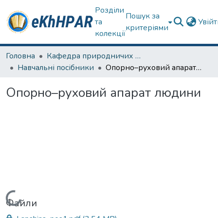
Розділи
Пошук за
та
Увій
критеріями
колекції
Головна
Кафедра природничих наук та здоров'язбереження
Навчальні посібники
Опорно–руховий апарат людини
Опорно–руховий апарат людини
Вантажиться...
Файли