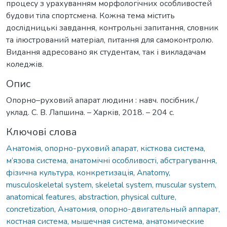
процесу з урахуванням морфологічних особливостей
будови тіла спортсмена. Кожна тема містить
дослідницькі завдання, контрольні запитання, словник
та ілюстрований матеріал, питання для самоконтролю.
Видання адресовано як студентам, так і викладачам
коледжів.
Опис
Опорно–руховий апарат людини : навч. посібник./
уклад. С. В. Лапшина. – Харків, 2018. – 204 с.
Ключові слова
Анатомія, опорно-руховий апарат, кісткова система,
м’язова система, анатомічні особливості, абстрагування,
фізична культура, конкретизація
,
Anatomy,
musculoskeletal system, skeletal system, muscular system,
anatomical features, abstraction, physical culture,
concretization
,
Анатомия, опорно-двигательный аппарат,
костная система, мышечная система, анатомические