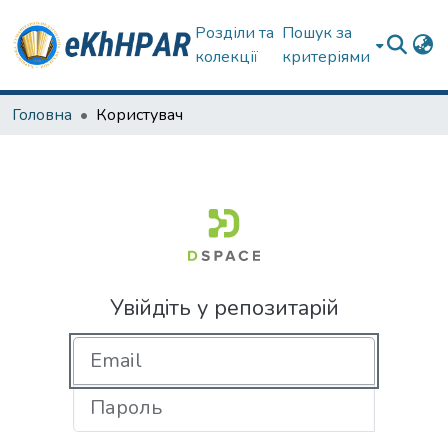
Розділи та
Пошук за
колекції
критеріями
Головна
Користувач
Увійдіть у репозитарій