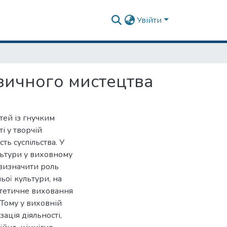
Увійти
зичного мистецтва
тей із гнучким
і у творчій
сть суспільства. У
ультури у виховному
є визначити роль
ьої культури, на
стетичне виховання
 Тому у виховній
ація діяльності,