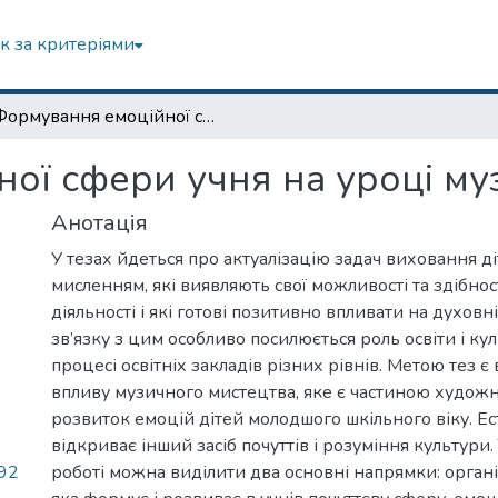
к за критеріями
Формування емоційної сфери учня на уроці музичного мистецтва
ої сфери учня на уроці му
Анотація
У тезах йдеться про актуалізацію задач виховання ді
мисленням, які виявляють свої можливості та здібност
діяльності і які готові позитивно впливати на духовні
зв’язку з цим особливо посилюється роль освіти і к
процесі освітніх закладів різних рівнів. Метою тез 
впливу музичного мистецтва, яке є частиною художн
розвиток емоцій дітей молодшого шкільного віку. Е
відкриває інший засіб почуттів і розуміння культури.
,92
роботі можна виділити два основні напрямки: організ