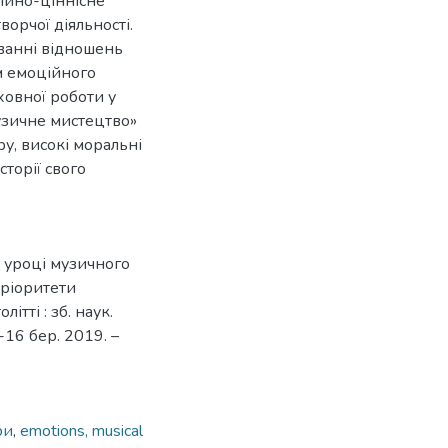
ційно-ціннісне
ворчої діяльності.
ванні відношень
м емоційного
ховної роботи у
Музичне мистецтво»
у, високі моральні
сторії свого
 уроці музичного
Пріоритети
ітті : зб. наук.
-16 бер. 2019. –
ри
,
emotions, musical