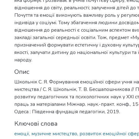
яка формує і розвиває в учнів почуттєву сферу, емо
відношення до світу, реальності; залучення дітей до т
Почуття та емоції виконують важливу роль у регулю
індивіда у соціумі. Тому збагачення людини досвідо
відношення до реальності є соціальним аспектом ви
закладі загальної середньої освіти. Тож, предмет «
призначений формувати естетичну і духовну культур
якості, залучати дитину до національної культури та і
народу.
Опис
Школьнік С. Я. Формування емоційної сфери учня на
мистецтва / С. Я. Школьнік, Т. В. Бесшапошникова // 
розвитку педагогічних та психологічних наук у ХХІ стол
праць за матеріалами Міжнар. наук.-практ. конф., 15
Одеса : Південна фундація педагогіки, 2019.
Ключові слова
емоції, музичне мистецтво, розвиток емоційної сфе