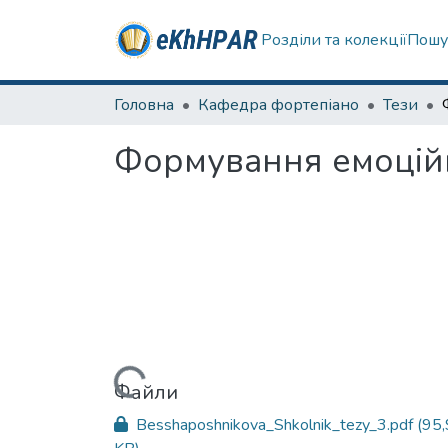
Розділи та колекції
Пошу
Головна
Кафедра фортепіано
Тези
Формування емоційн
Вантажиться...
Файли
Besshaposhnikova_Shkolnik_tezy_3.pdf
(95