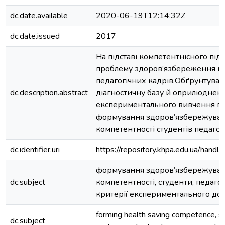
dc.date.available
2020-06-19T12:14:32Z
dc.date.issued
2017
На підставі компетентнісного під
проблему здоров’язбереження м
педагогічних кадрів.Обґрунтуван
dc.description.abstract
діагностичну базу й оприлюднено
експериментального вивчення п
формування здоров’язбережувал
компетентності студентів педагог
dc.identifier.uri
https://repository.khpa.edu.ua/han
формування здоров’язбережувал
dc.subject
компетентності, студенти, педагогі
критерії експериментального до
forming health saving competence, s
dc.subject