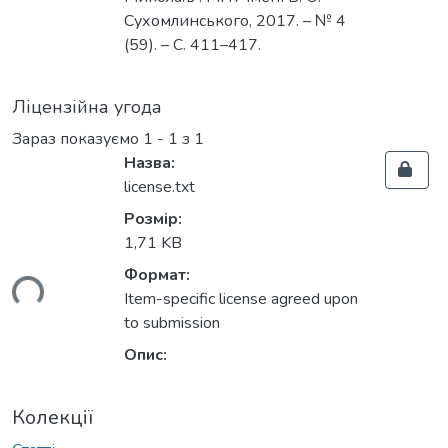
Сухомлинського, 2017. – № 4
(59). – С. 411–417.
Ліцензійна угода
Зараз показуємо
1 - 1 з 1
Назва:
license.txt
Розмір:
1,71 KB
Формат:
ься...
Item-specific license agreed upon
to submission
Опис:
Колекції