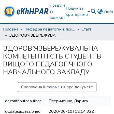
Розділи
Пошук за
та
Увій
критеріями
колекції
Головна
Кафедра педагогіки, психології, початкової освіти та освітнього менеджменту
Статті
ЗДОРОВ’ЯЗБЕРЕЖУВАЛЬНА КОМПЕТЕНТНІСТЬ СТУДЕНТІВ ВИЩOГО ПEДAГOГIЧНOГО НAВЧAЛЬНOГО ЗAКЛAДУ
ЗДОРОВ’ЯЗБЕРЕЖУВАЛЬНА
КОМПЕТЕНТНІСТЬ СТУДЕНТІВ
ВИЩOГО ПEДAГOГIЧНOГО
НAВЧAЛЬНOГО ЗAКЛAДУ
Скорочена інформація про документ
dc.contributor.author
Петриченко, Лариса
dc.date.accessioned
2020-06-19T12:14:32Z