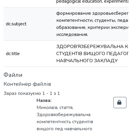
pedagogical education, experimental r
формирование здоровьесберег
компетентности, студенты, педаг
dc.subject
образование, критерии экспери
исследования.
ЗДОРОВ’ЯЗБЕРЕЖУВАЛЬНА КО
dc.title
СТУДЕНТІВ ВИЩOГО ПEДAГOГI
НAВЧAЛЬНOГО ЗAКЛAДУ
Файли
Контейнер файлів
Зараз показуємо
1 - 1 з 1
Назва:
Миколаїв, стаття,
Здоровязбережувальна
компетентність студентів
вищого пед навчального