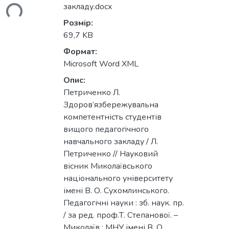
закладу.docx
ься...
Розмір:
69,7 KB
Формат:
Microsoft Word XML
Опис:
Петриченко Л.
Здоров’язбережувальна
компетентність студентів
вищoго пeдaгoгiчнoго
нaвчaльнoго зaклaду / Л.
Петриченко // Науковий
вісник Миколаївського
національного університету
імені В. О. Сухомлинського.
Педагогічні науки : зб. наук. пр.
/ за ред. проф.Т. Степанової. –
Миколаїв : МНУ імені В. О.