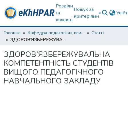
Розділи
Пошук за
та
Увій
критеріями
колекції
Головна
Кафедра педагогіки, психології, початкової освіти та освітнього менеджменту
Статті
ЗДОРОВ’ЯЗБЕРЕЖУВАЛЬНА КОМПЕТЕНТНІСТЬ СТУДЕНТІВ ВИЩOГО ПEДAГOГIЧНOГО НAВЧAЛЬНOГО ЗAКЛAДУ
ЗДОРОВ’ЯЗБЕРЕЖУВАЛЬНА
КОМПЕТЕНТНІСТЬ СТУДЕНТІВ
ВИЩOГО ПEДAГOГIЧНOГО
НAВЧAЛЬНOГО ЗAКЛAДУ