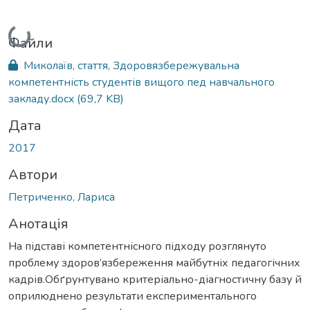
Вантажиться...
Файли
Миколаїв, стаття, Здоровязбережувальна
компетентність студентів вищого пед навчального
закладу.docx
(69,7 KB)
Дата
2017
Автори
Петриченко, Лариса
Анотація
На підставі компетентнісного підходу розглянуто
проблему здоров’язбереження майбутніх педагогічних
кадрів.Обґрунтувано критеріально-діагностичну базу й
оприлюднено результати експериментального