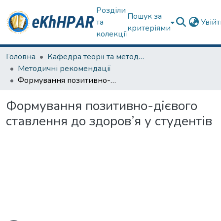
Розділи
Пошук за
та
Увій
критеріями
колекції
Головна
Кафедра теорії та методик дошкільної освіти
Методичні рекомендації
Формування позитивно-дієвого ставлення до здоров’я у студентів
Формування позитивно-дієвого
ставлення до здоров’я у студентів