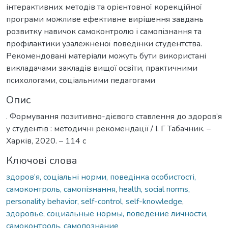
інтерактивних методів та орієнтовної корекційної
програми можливе ефективне вирішення завдань
розвитку навичок самоконтролю і самопізнання та
профілактики узалежненої поведінки студентства.
Рекомендовані матеріали можуть бути використані
викладачами закладів вищої освіти, практичними
психологами, соціальними педагогами
Опис
. Формування позитивно-дієвого ставлення до здоров’я
у студентів : методичні рекомендації / І. Г Табачник. –
Харків, 2020. – 114 с
Ключові слова
здоров’я, соціальні норми, поведінка особистості,
самоконтроль, самопізнання
,
health, social norms,
personality behavior, self-control, self-knowledge
,
здоровье, социальные нормы, поведение личности,
самоконтроль, самопознание