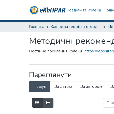
Розділи та колекції
Пошу
Головна
Кафедра теорії та методик дошкільної освіти
Мет
Методичні рекоменд
Постійне посилання колекції
https://reposit
Переглянути
Пошук
За датою
За автором
З