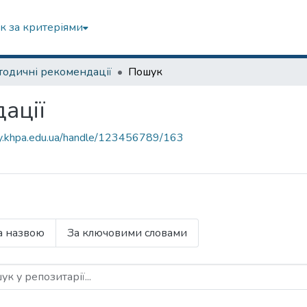
к за критеріями
одичні рекомендації
Пошук
ації
ory.khpa.edu.ua/handle/123456789/163
а назвою
За ключовими словами