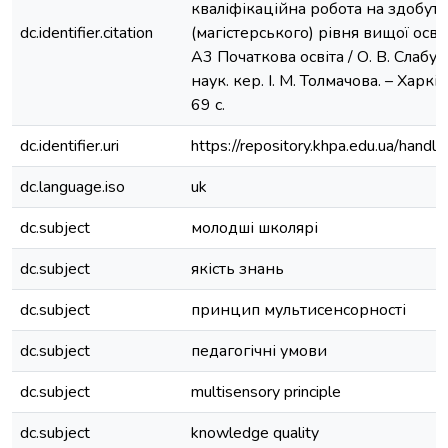
кваліфікаційна робота на здобутт
dc.identifier.citation
(магістерського) рівня вищої освіт
А3 Початкова освіта / О. В. Слабун,
наук. кер. І. М. Толмачова. – Харкі
69 с.
dc.identifier.uri
https://repository.khpa.edu.ua/ha
dc.language.iso
uk
dc.subject
молодші школярі
dc.subject
якість знань
dc.subject
принцип мультисенсорності
dc.subject
педагогічні умови
dc.subject
multisensory principle
dc.subject
knowledge quality