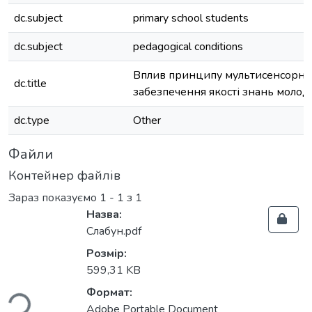
dc.subject
primary school students
dc.subject
pedagogical conditions
Вплив принципу мультисенсорнос
dc.title
забезпечення якості знань моло
dc.type
Other
Файли
Контейнер файлів
Зараз показуємо
1 - 1 з 1
Назва:
Слабун.pdf
Розмір:
иться...
599,31 KB
Формат:
Adobe Portable Document