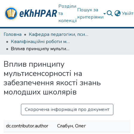
Розділи
Пошук за
та
Увій
критеріями
колекції
Головна
Кафедра педагогіки, психології, початкової освіти та освітнього менеджменту
Кваліфікаційні роботи магістрів
Вплив принципу мультисенсорності на забезпечення якості знань молодших школярів
Вплив принципу
мультисенсорності на
забезпечення якості знань
молодших школярів
Скорочена інформація про документ
dc.contributor.author
Слабун, Олег