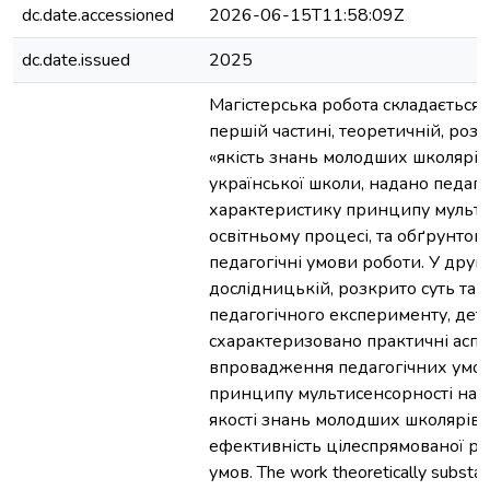
dc.date.accessioned
2026-06-15T11:58:09Z
dc.date.issued
2025
Магістерська робота складається з
першій частині, теоретичній, роз
«якість знань молодших школярів
української школи, надано педаго
характеристику принципу мульти
освітньому процесі, та обґрунтов
педагогічні умови роботи. У другій
дослідницькій, розкрито суть та 
педагогічного експерименту, дет
схарактеризовано практичні асп
впровадження педагогічних умов
принципу мультисенсорності на 
якості знань молодших школярів
ефективність цілеспрямованої ре
умов. The work theoretically substan