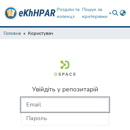
Розділи та
Пошук за
колекції
критеріями
Головна
Користувач
Увійдіть у репозитарій