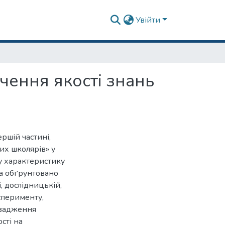
Увійти
чення якості знань
ершій частині,
их школярів» у
ну характеристику
та обґрунтовано
і, дослідницькій,
сперименту,
овадження
сті на