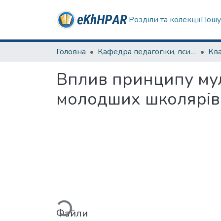
Розділи та колекції
Пошу
Головна
Кафедра педагогіки, психології, початкової освіти та освітнього менеджменту
Вплив принципу мул
молодших школярів
Вантажиться...
Файли