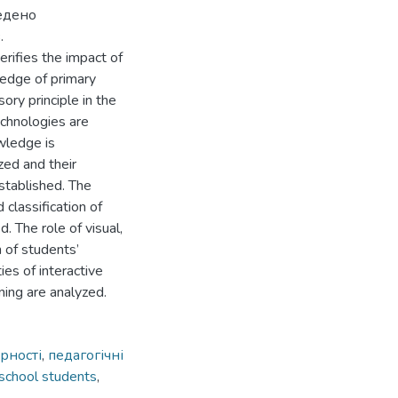
едено
.
rifies the impact of
ledge of primary
ry principle in the
echnologies are
owledge is
zed and their
stablished. The
classification of
. The role of visual,
 of students’
ies of interactive
ning are analyzed.
рності
,
педагогічні
 school students
,