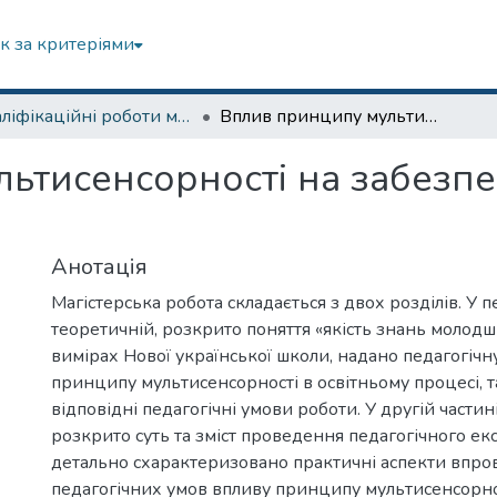
к за критеріями
Кваліфікаційні роботи магістрів
Вплив принципу мультисенсорності на забезпечення якості знань молодших школярів
ьтисенсорності на забезпе
Анотація
Магістерська робота складається з двох розділів. У п
теоретичній, розкрито поняття «якість знань молодш
вимірах Нової української школи, надано педагогіч
принципу мультисенсорності в освітньому процесі, 
відповідні педагогічні умови роботи. У другій частин
розкрито суть та зміст проведення педагогічного ек
детально схарактеризовано практичні аспекти впр
педагогічних умов впливу принципу мультисенсорно