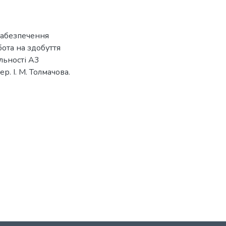
забезпечення
бота на здобуття
альності А3
ер. І. М. Толмачова.