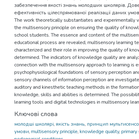
забезпечення якості знань молодших школярів. Дов
ефективність цілеспрямованої реалізації даних умов
The work theoretically substantiates and experimentally ve
the multisensory principle on ensuring the quality of know
school students. The essence and content of the multisenso
educational process are revealed, multisensory learning t
characterized and their role in improving the quality of kn
determined. The indicators of knowledge quality are analy
connection with the multisensory approach to learning is e
psychophysiological foundations of sensory perception and 
sensory channels of information perception are investigated
auditory and kinesthetic teaching methods in the formation
knowledge, skills and abilities is determined. The possibilit
learning tools and digital technologies in multisensory lear
Ключові слова
молодші школярі
,
якість знань
,
принцип мультисенсо
умови
,
multisensory principle
,
knowledge quality
,
primary