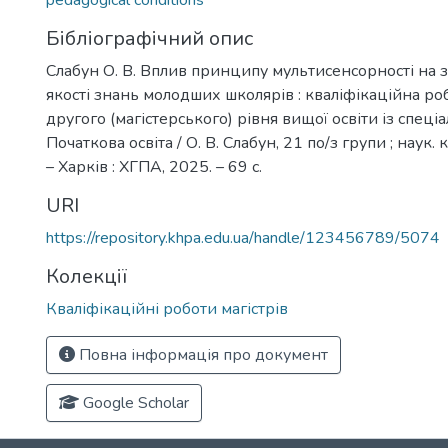
pedagogical conditions
Бібліографічний опис
Слабун О. В. Вплив принципу мультисенсорності на 
якості знань молодших школярів : кваліфікаційна ро
другого (магістерського) рівня вищої освіти із спеці
Початкова освіта / О. В. Слабун, 21 по/з групи ; наук. к
– Харків : ХГПА, 2025. – 69 с.
URI
https://repository.khpa.edu.ua/handle/123456789/5074
Колекції
Кваліфікаційні роботи магістрів
Повна інформація про документ
Google Scholar