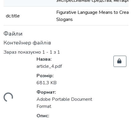
экспрессивные средства, метафо
Figurative Language Means to Create
dc.title
Slogans
Файли
Контейнер файлів
Зараз показуємо
1 - 1 з 1
Назва:
article_4.pdf
Розмір:
681,3 KB
Формат:
ться...
Adobe Portable Document
Format
Опис: