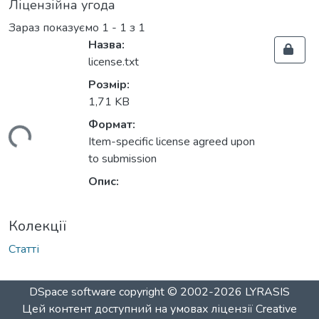
Ліцензійна угода
Зараз показуємо
1 - 1 з 1
Назва:
license.txt
Розмір:
1,71 KB
Формат:
ться...
Item-specific license agreed upon
to submission
Опис:
Колекції
Статті
DSpace software
copyright © 2002-2026
LYRASIS
Цей контент доступний на умовах ліцензії
Creative