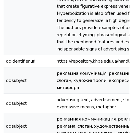
that create figurative expressiveness
Hyperbolization is also often used for 
tendency to generalize, a high degree
The authors provide examples of oxym
repetition, rhyming, phraseological un
that the mentioned features and exp
indispensable signs of advertising sl
dc.identifier.uri
https://repository.khpa.edu.ua/ha
рекламна комунікація, рекламний 
dc.subject
слоган, художні тропи, експресивн
метафора
advertising text, advertisement, sloga
dc.subject
expressive means, metaphor
рекламная коммуникация, реклам
dc.subject
реклама, слоган, художественные