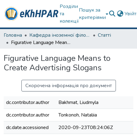
Розділи
Пошук за
та
Увій
критеріями
колекції
Головна
Кафедра іноземної філології
Статті
Figurative Language Means to Create Advertising Slogans
Figurative Language Means to
Create Advertising Slogans
Скорочена інформація про документ
dc.contributor.author
Bakhmat, Liudmyla
dc.contributor.author
Tonkonoh, Nataliia
dc.date.accessioned
2020-09-23T08:24:06Z