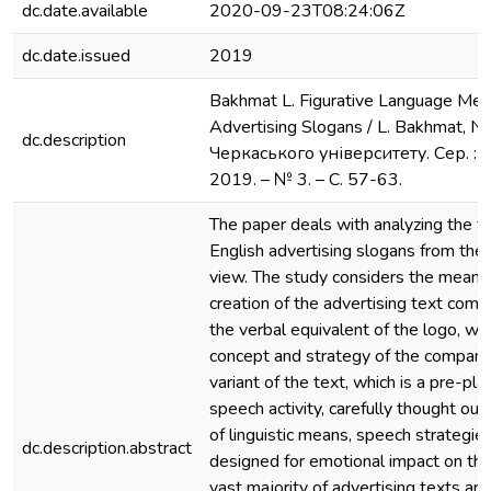
dc.date.available
2020-09-23T08:24:06Z
dc.date.issued
2019
Bakhmat L. Figurative Language Mea
Advertising Slogans / L. Bakhmat, N.
dc.description
Черкаського університету. Сер. : 
2019. – № 3. – С. 57-63.
The paper deals with analyzing the fe
English advertising slogans from the l
view. The study considers the means 
creation of the advertising text comp
the verbal equivalent of the logo, wh
concept and strategy of the company. 
variant of the text, which is a pre-p
speech activity, carefully thought out
of linguistic means, speech strategies
dc.description.abstract
designed for emotional impact on th
vast majority of advertising texts are