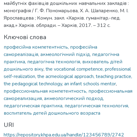
майбутніх фахівців дошкільних навчальних закладів :
монографія / Г. Ф. Пономарьова, Х. А. Шапаренко, М. І.
Ярославцева ; Комун. закл. «Харків. гуманітар.-пед.
акад.» Харків. облради. – Харків, 2017. – 312 с.
Ключові слова
професійна компетентність, професійна
самореалізація, акмеологічний підхід, педагогічна
практика, педагогічна технологія, вихователь дітей
дошкільного віку
,
the vocational competence, professional
self-realization, the acmeological approach, teaching practice,
the pedagogical technology, an infant schools mentor
,
профессиональная компетентность, профессиональная
самореализация, акмеологический подход,
педагогическая практика, педагогическая технология,
воспитатель детей дошкольного возраста
URI
https://repository.khpa.edu.ua/handle/123456789/2742