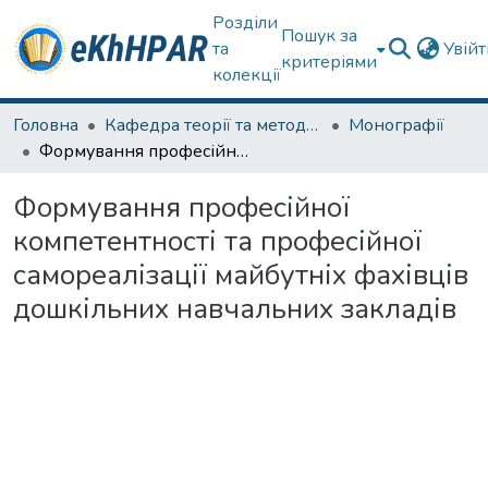
Розділи
Пошук за
та
Увій
критеріями
колекції
Головна
Кафедра теорії та методик дошкільної освіти
Монографії
Формування професійної компетентності та професійної самореалізації майбутніх фахівців дошкільних навчальних закладів
Формування професійної
компетентності та професійної
самореалізації майбутніх фахівців
дошкільних навчальних закладів