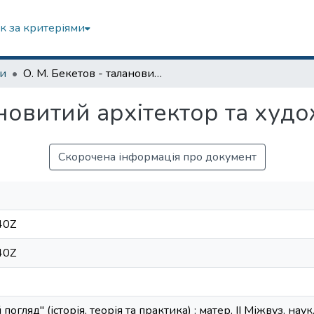
к за критеріями
зи
О. М. Бекетов - талановитий архітектор та художник
ановитий архітектор та худ
Скорочена інформація про документ
40Z
40Z
 погляд" (історія, теорія та практика) : матер. ІІ Міжвуз. нау