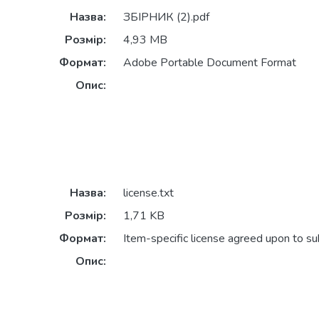
Назва:
ЗБІРНИК (2).pdf
Розмір:
4,93 MB
Формат:
Adobe Portable Document Format
Опис:
Назва:
license.txt
Розмір:
1,71 KB
Формат:
Item-specific license agreed upon to s
Опис: