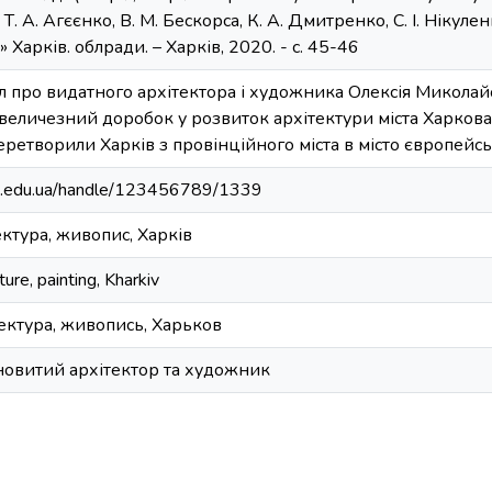
 Т. А. Агєєнко, В. М. Бескорса, К. А. Дмитренко, С. І. Нікулен
» Харків. облради. – Харків, 2020. - с. 45-46
ал про видатного архітектора і художника Олексія Микола
величезний доробок у розвиток архітектури міста Харкова.
ретворили Харків з провінційного міста в місто європейсь
hpa.edu.ua/handle/123456789/1339
ектура, живопис, Харків
ure, painting, Kharkiv
тектура, живопись, Харьков
ановитий архітектор та художник