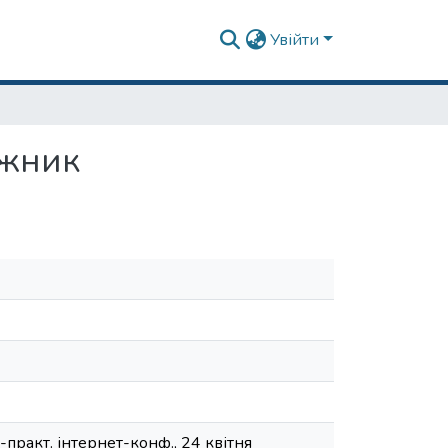
Увійти
ожник
к.-практ. інтернет-конф., 24 квітня