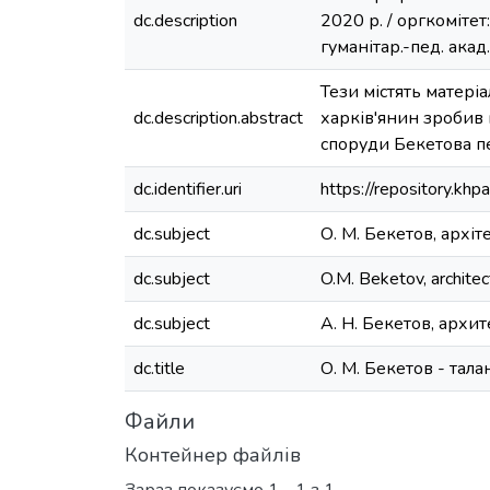
dc.description
2020 р. / оргкомітет:
гуманітар.-пед. акад.
Тези містять матері
dc.description.abstract
харків'янин зробив 
споруди Бекетова пе
dc.identifier.uri
https://repository.k
dc.subject
О. М. Бекетов, архіт
dc.subject
O.M. Beketov, architect
dc.subject
А. Н. Бекетов, архи
dc.title
О. М. Бекетов - тал
Файли
Контейнер файлів