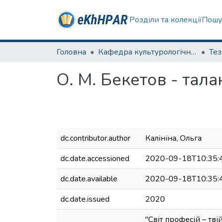
Розділи та колекції
Пошу
Головна
Кафедра культурологічних дисциплін та образотворчого мистецтва
Те
О. М. Бекетов - тал
dc.contributor.author
Калініна, Ольга
dc.date.accessioned
2020-09-18T10:35:
dc.date.available
2020-09-18T10:35:
dc.date.issued
2020
"Світ професій – твій