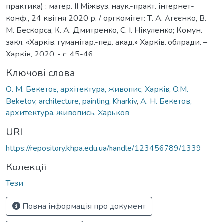
практика) : матер. ІІ Міжвуз. наук.-практ. інтернет-
конф., 24 квітня 2020 р. / оргкомітет: Т. А. Агєєнко, В.
М. Бескорса, К. А. Дмитренко, С. І. Нікуленко; Комун.
закл. «Харків. гуманітар.-пед. акад.» Харків. облради. –
Харків, 2020. - с. 45-46
Ключові слова
О. М. Бекетов, архітектура, живопис, Харків
,
O.M.
Beketov, architecture, painting, Kharkiv
,
А. Н. Бекетов,
архитектура, живопись, Харьков
URI
https://repository.khpa.edu.ua/handle/123456789/1339
Колекції
Тези
Повна інформація про документ