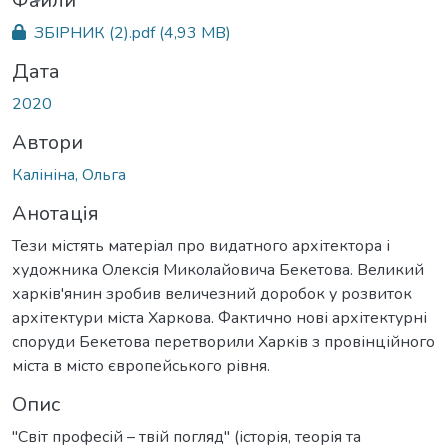
ься...
Файли
ЗБІРНИК (2).pdf
(4,93 MB)
Дата
2020
Автори
Калініна, Ольга
Анотація
Тези містять матеріал про видатного архітектора і
художника Олексія Миколайовича Бекетова. Великий
харків'янин зробив величезний доробок у розвиток
архітектури міста Харкова. Фактично нові архітектурні
споруди Бекетова перетворили Харків з провінційного
міста в місто європейського рівня.
Опис
"Світ професій – твій погляд" (історія, теорія та