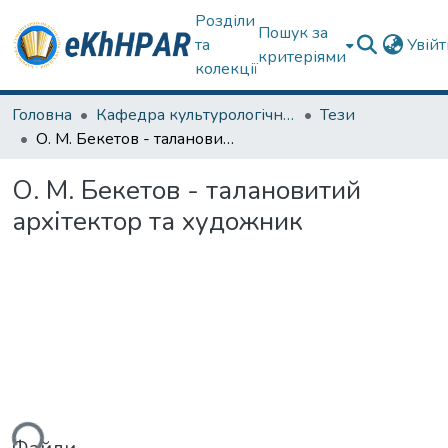
Розділи
Пошук за
та
Увій
критеріями
колекції
Головна
Кафедра культурологічних дисциплін та образотворчого мистецтва
Тези
О. М. Бекетов - талановитий архітектор та художник
О. М. Бекетов - талановитий
архітектор та художник