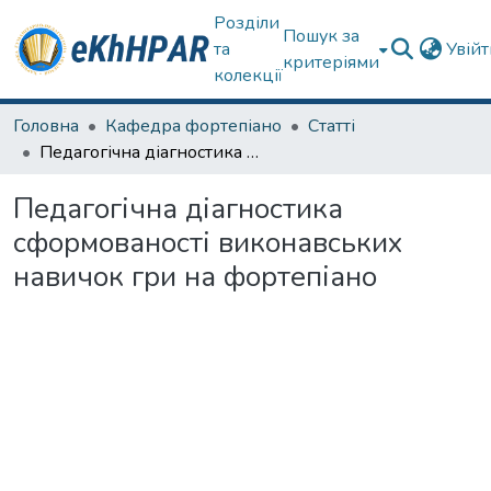
Розділи
Пошук за
та
Увій
критеріями
колекції
Головна
Кафедра фортепіано
Статті
Педагогічна діагностика сформованості виконавських навичок гри на фортепіано
Педагогічна діагностика
сформованості виконавських
навичок гри на фортепіано