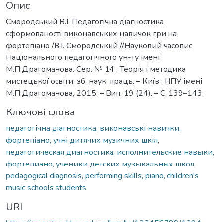
Опис
Смородський В.І. Педагогічна діагностика
сформованості виконавських навичок гри на
фортепіано /В.І. Смородський //Науковий часопис
Національного педагогічного ун-ту імені
М.П.Драгоманова. Сер. № 14 : Теорія і методика
мистецької освіти: зб. наук. праць. – Київ : НПУ імені
М.П.Драгоманова, 2015. – Вип. 19 (24). – С. 139–143.
Ключові слова
педагогічна діагностика, виконавські навички,
фортепіано, учні дитячих музичних шкіл
,
педагогическая диагностика, исполнительские навыки,
фортепиано, ученики детских музыкальных школ
,
pedagogical diagnosis, performing skills, piano, children's
music schools students
URI