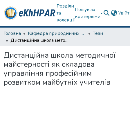
Розділи
Пошук за
та
Увій
критеріями
колекції
Головна
Кафедра природничих наук та здоров'язбереження
Тези
Дистанційна школа методичної майстерності як складова управління професійним розвитком майбутніх учителів
Дистанційна школа методичної
майстерності як складова
управління професійним
розвитком майбутніх учителів