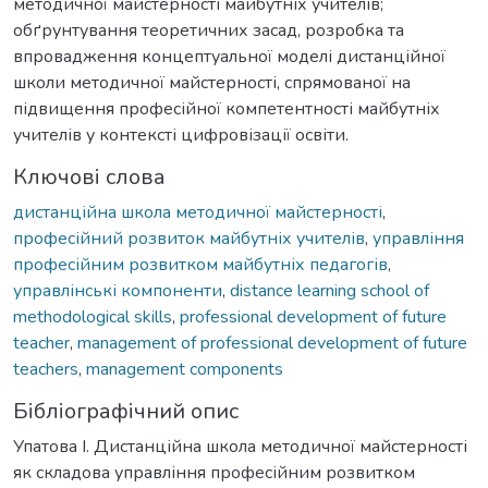
методичної майстерності майбутніх учителів;
обґрунтування теоретичних засад, розробка та
впровадження концептуальної моделі дистанційної
школи методичної майстерності, спрямованої на
підвищення професійної компетентності майбутніх
учителів у контексті цифровізації освіти.
Ключові слова
дистанційна школа методичної майстерності
,
професійний розвиток майбутніх учителів
,
управління
професійним розвитком майбутніх педагогів
,
управлінські компоненти
,
distance learning school of
methodological skills
,
professional development of future
teacher
,
management of professional development of future
teachers
,
management components
Бібліографічний опис
Упатова І. Дистанційна школа методичної майстерності
як складова управління професійним розвитком