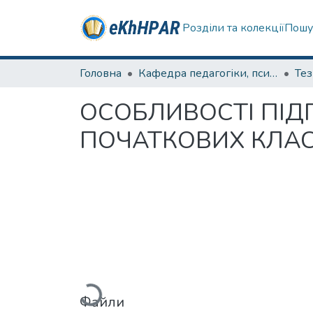
Розділи та колекції
Пошу
Головна
Кафедра педагогіки, психології, початкової освіти та освітнього менеджменту
Те
ОСОБЛИВОСТІ ПІД
ПОЧАТКОВИХ КЛАС
Вантажиться...
Файли