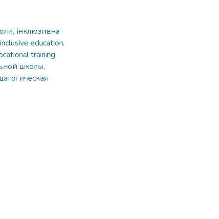
коли, інклюзивна
inclusive education,
cational training
,
ьной школы,
дагогическая