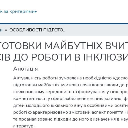
к за критеріями
зи
ОСОБЛИВОСТІ ПІДГОТОВКИ МАЙБУТНІХ ВЧИТЕЛІВ ПОЧАТКОВИХ КЛАСІВ ДО РОБОТИ В ІНКЛЮЗИВНОМУ ПРОСТОРІ
ГОТОВКИ МАЙБУТНІХ ВЧИ
ІВ ДО РОБОТИ В ІНКЛЮЗ
Анотація
Актуальність роботи зумовлена необхідністю удоск
підготовки майбутніх учителів початкової школи до 
інклюзивному середовищі та формування у них про
компетентності у сфері забезпечення інклюзивної 
дітей молодшого шкільного віку з особливими освітн
роботі схарактеризовано змістовий аспект поняття «
та проаналізовано підходи до його визначення в на
літературі.