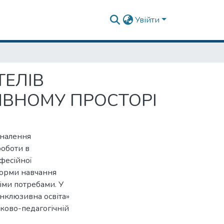
Увійти
ТЕЛІВ
ИВНОМУ ПРОСТОРІ
оналення
роботи в
фесійної
форми навчання
іми потребами. У
інклюзивна освіта»
уково-педагогічній