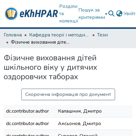
Розділи
Пошук за
та
Увій
критеріями
колекції
Головна
Кафедра теорії і методики фізичного виховання
Тези
Фізичне виховання дітей шкільного віку у дитячих оздоровчих таборах
Фізичне виховання дітей
шкільного віку у дитячих
оздоровчих таборах
Скорочена інформація про документ
dc.contributor.author
Калашник, Дмитро
dc.contributor.author
Аксьонов, Дмитро