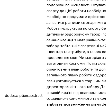
подорожі по місцевості. Готуватис
спорту до цієї роботи необхідно з
Необхідно продумати орієнтовну
запастися різними сценаріями різ
Робота інструктора по спорту бе
дитячому оздоровчому таборі поч
ознайомлення з матеріально-тех
табору, тобто які є спортивні май
інвентар та атрибути, а також ко
проведення свят. Чи матеріал з 
виготовити костюми. Потім склад
орієнтовний план роботи та долуч
загального плану роботи оздоров
план узгоджується з старшим вих
директором літнього табору До т
в нашій країні під впливом числе
dc.description.abstract
соціально-економічного та еколо
відбувається зниження рівня фіз