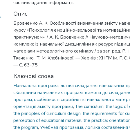
час викладання інформації.
Опис
ої
Бровченко А. К. Особливості визначення змісту нав
курсу «Психологія емоційно-вольової та мотиваційн
практикумом». / А. К. Бровченко // Науково-методи
комплекс із навчальної дисципліни як ресурс підвище
матеріали методологічного семінару / за заг. ред. Р. 
Ткаченко, Т. М. Хлєбнікової. — Харків : ХНПУ ім. Г. С
— С. 63-75.
Ключові слова
Навчальна програма, логіка складання навчальних 
складання навчальних програм, вимоги до складанн
програм, особливості сприйняття навчального матері
орієнтація змісту програми
,
The curriculum, the logic of
the principles of curriculum design, the requirements for cu
perception of educational material, the practical orientatio
the program
,
Учебная программа, логика составления