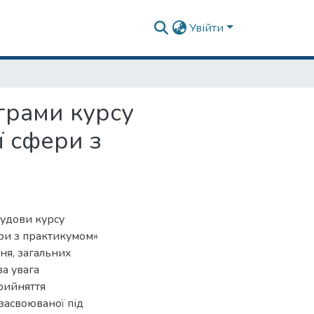
Увійти
грами курсу
ї сфери з
будови курсу
ери з практикумом»
ння, загальних
а увага
прийняття
 засвоюваної під