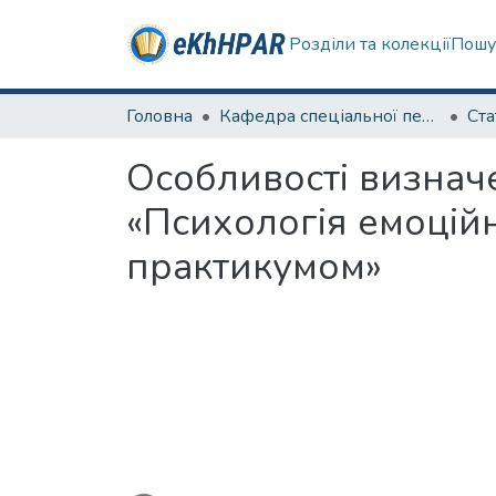
Розділи та колекції
Пошу
Головна
Кафедра спеціальної педагогіки і психології та інклюзивної освіти
Ста
Особливості визнач
«Психологія емоційн
практикумом»