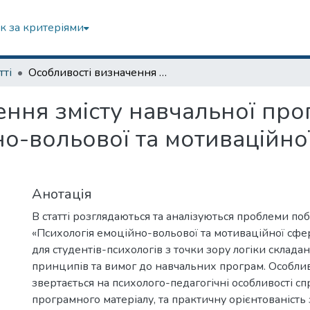
к за критеріями
тті
Особливості визначення змісту навчальної програми курсу «Психологія емоційно-вольової та мотиваційної сфери з практикумом»
ення змісту навчальної про
о-вольової та мотиваційно
Анотація
В статті розглядаються та аналізуються проблеми по
«Психологія емоційно-вольової та мотиваційної сф
для студентів-психологів з точки зору логіки склада
принципів та вимог до навчальних програм. Особлив
звертається на психолого-педагогічні особливості с
програмного матеріалу, та практичну орієнтованість