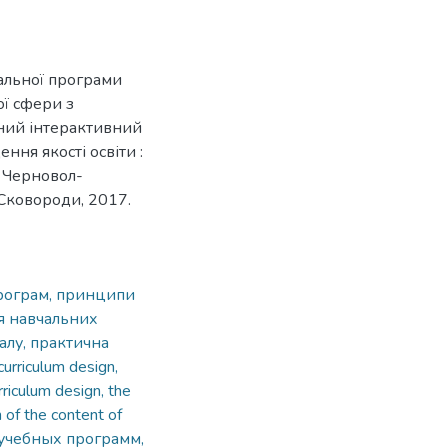
чальної програми
ої сфери з
чний інтерактивний
ння якості освіти :
І. Черновол-
. Сковороди, 2017.
програм, принципи
я навчальних
алу, практична
 curriculum design,
rriculum design, the
n of the content of
 учебных программ,