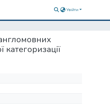
Увійти
 англомовних
ї категоризації