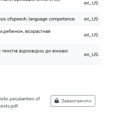
en_US
genesis ofspeech, language competence.
en_US
и,ребенок, возрастная
en_US
текстів відповідно до вікової
en_US
stic peculiarities of
Завантажити
texts.pdf