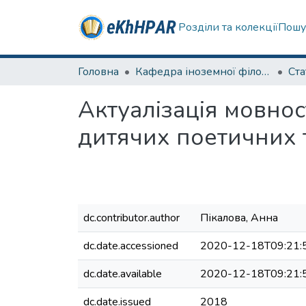
Розділи та колекції
Пошу
Головна
Кафедра іноземної філології
Ста
Актуалізація мовно
дитячих поетичних т
dc.contributor.author
Пікалова, Анна
dc.date.accessioned
2020-12-18T09:21:
dc.date.available
2020-12-18T09:21:
dc.date.issued
2018