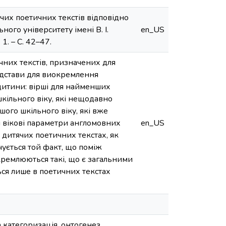
чих поетичних текстів відповідно
ного університету імені В. І.
en_US
1. – С. 42–47.
чних текстів, призначених для
підстави для виокремлення
 дитини: вірші для найменших
 шкільного віку, які нещодавно
дшого шкільного віку, які вже
ні вікові параметри англомовних
en_US
 дитячих поетичних текстах, як
чується той факт, що поміж
ремлюються такі, що є загальними
ься лише в поетичних текстах
а категоризація, онтогенез