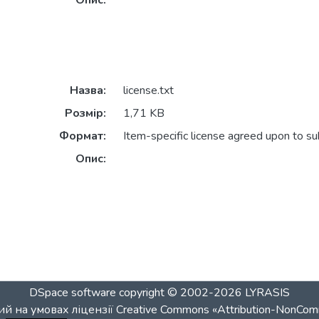
Опис:
Назва:
license.txt
Розмір:
1,71 KB
Формат:
Item-specific license agreed upon to s
Опис:
DSpace software
copyright © 2002-2026
LYRASIS
й на умовах ліцензії
Creative Commons «Attribution-NonCom