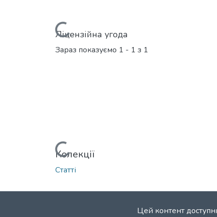
Вантажиться...
Ліцензійна угода
Зараз показуємо
1 - 1 з 1
Вантажиться...
Колекції
Статті
Цей контент доступни