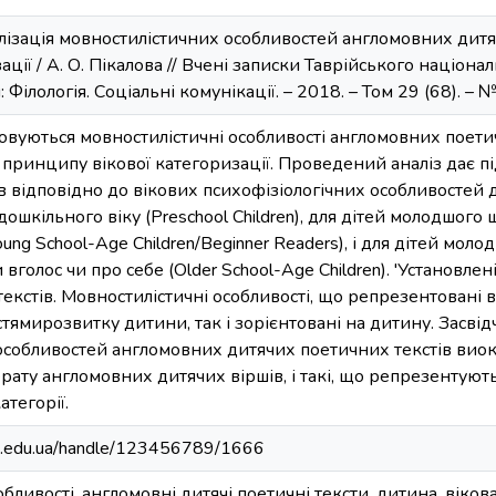
алізація мовностилістичних особливостей англомовних дитя
ації / А. О. Пікалова // Вчені записки Таврійського національ
Філологія. Соціальні комунікації. – 2018. – Том 29 (68). – № 
зовуються мовностилістичні особливості англомовних поети
о принципу вікової категоризації. Проведений аналіз дає 
в відповідно до вікових психофізіологічних особливостей
й дошкільного віку (Preschool Children), для дітей молодшого
ung School-Age Children/Beginner Readers), і для дітей моло
вголос чи про себе (Older School-Age Children). 'Установле
екстів. Мовностилістичні особливості, що репрезентовані в
тямирозвитку дитини, так і зорієнтовані на дитину. Засвід
особливостей англомовних дитячих поетичних текстів виок
рату англомовних дитячих віршів, і такі, що репрезентуют
атегорії.
hpa.edu.ua/handle/123456789/1666
бливості, англомовні дитячі поетичні тексти, дитина, віков