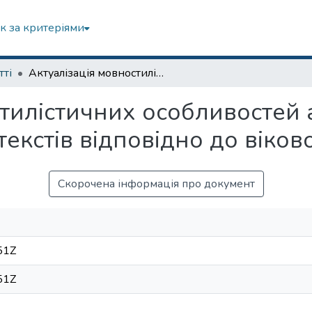
к за критеріями
тті
Актуалізація мовностилістичних особливостей англомовних дитячих поетичних текстів відповідно до вікової категоризації
стилістичних особливостей
екстів відповідно до віково
Скорочена інформація про документ
51Z
51Z