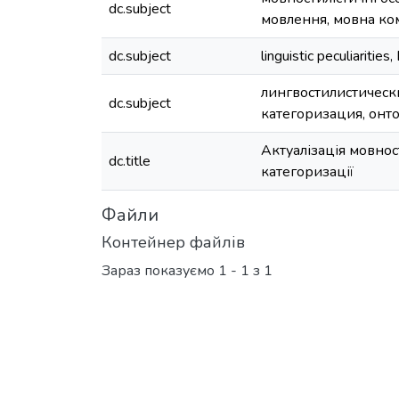
dc.subject
мовлення, мовна ко
dc.subject
linguistic peculiaritie
лингвостилистически
dc.subject
категоризация, онт
Актуалізація мовнос
dc.title
категоризації
Файли
Контейнер файлів
Зараз показуємо
1 - 1 з 1