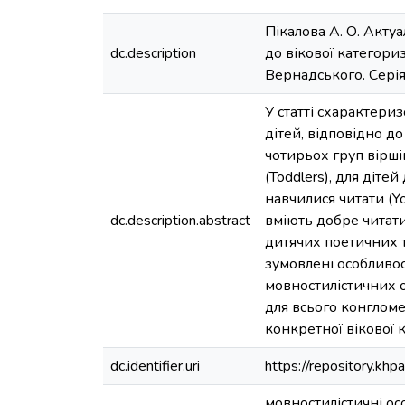
Пікалова А. О. Акту
dc.description
до вікової категориз
Вернадського. Серія: 
У статті схарактери
дітей, відповідно д
чотирьох груп вірші
(Toddlers), для діте
навчилися читати (Yo
dc.description.abstract
вміють добре читати 
дитячих поетичних т
зумовлені особливос
мовностилістичних 
для всього конгломе
конкретної вікової к
dc.identifier.uri
https://repository.k
мовностилістичні осо