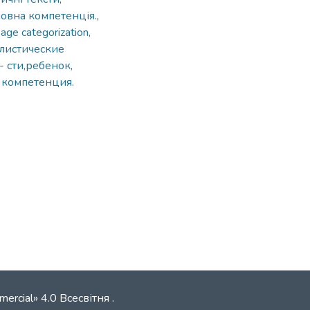
мовна компетенція.
,
, age categorization,
листические
- сти,ребенок,
я компетенция.
mercial» 4.0 Всесвітня
.