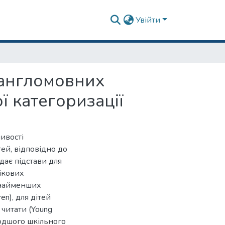
Увійти
 англомовних
ї категоризації
ивості
ей, відповідно до
дає підстави для
ікових
 найменших
ren), для дітей
читати (Young
олодшого шкільного