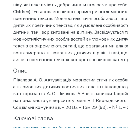
віку, які вже вміють добре читати вголос чи про себе
Children). 'Установлені вікові параметри англомовни
поетичних текстів. Мовностилістичні особливості, щ
дитячих поетичних текстах, як зумовлені особливос
дитини, так і зорієнтовані на дитину. Засвідчується 
мовностилістичних особливостей англомовних дитя
текстів виокремлюються такі, що є загальними для в
конгломерату англомовних дитячих віршів, і такі, щ
лише в поетичних текстах конкретної вікової категор
Опис
Пікалова А. О. Актуалізація мовностилістичних особ
англомовних дитячих поетичних текстів відповідно д
категоризації / А. О. Пікалова // Вчені записки Таврі
національного університету імені В. І. Вернадського. 
Соціальні комунікації. – 2018. – Том 29 (68). – № 1. – 
Ключові слова
мовностилістичні особливості, англомовні дитячі поет