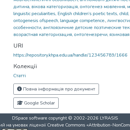
дитина, вікова категоризація, онтогенез мовлення, 
linguistic peculiarities, English children’s poetic texts, child
ontogenesis ofspeech, language competence.
,
лингвости
особенности, англоязичние детские позтические тек
возрастная категоризация, онтогенезречи, язикова
URI
https://repository.khpa.edu.ua/handle/123456789/1666
Колекції
Статті
Повна інформація про документ
Google Scholar
DSpace software
copyright © 2002-2026
LYRASIS
й на умовах ліцензії
Creative Commons «Attribution-NonCom