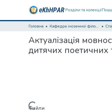
Розділи та колекції
Пошу
Головна
Кафедра іноземної філології
Ста
Актуалізація мовно
дитячих поетичних т
Файли