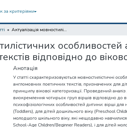
к за критеріями
тті
Актуалізація мовностилістичних особливостей англомовних дитячих поетичних текстів відповідно до вікової категоризації
стилістичних особливостей
екстів відповідно до віково
Анотація
У статті схарактеризовуються мовностилістичні особл
англомовних поетичних текстів, призначених для діт
принципу вікової категоризації. Проведений аналіз 
виокремлення чотирьох груп віршів відповідно до в
психофізіологічних особливостей дитини: вірші для
(Toddlers), для дітей дошкільного віку (Preschool Child
молодшого шкільного віку, які нещодавно навчилися 
School-Age Children/Beginner Readers), і для дітей м