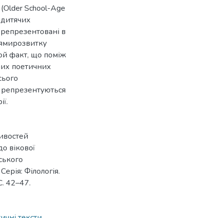
 (Older School-Age
х дитячих
о репрезентовані в
тямирозвитку
той факт, що поміж
чих поетичних
сього
о репрезентуються
ії.
ливостей
о вікової
йського
Серія: Філологія.
С. 42–47.
ичні тексти,