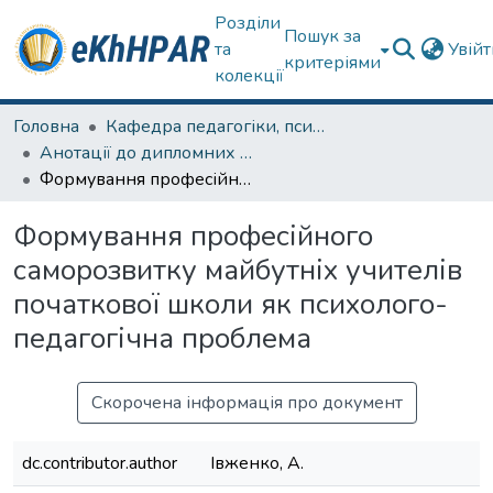
Розділи
Пошук за
та
Увій
критеріями
колекції
Головна
Кафедра педагогіки, психології, початкової освіти та освітнього менеджменту
Анотації до дипломних робіт
Формування професійного саморозвитку майбутніх учителів початкової школи як психолого-педагогічна проблема
Формування професійного
саморозвитку майбутніх учителів
початкової школи як психолого-
педагогічна проблема
Скорочена інформація про документ
dc.contributor.author
Івженко, А.