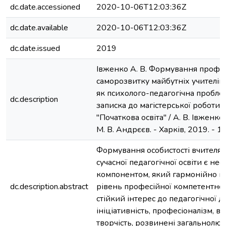
dc.date.accessioned
2020-10-06T12:03:36Z
dc.date.available
2020-10-06T12:03:36Z
dc.date.issued
2019
Івженко А. В. Формування профе
саморозвитку майбутніх учителів
як психолого-педагогічна пробле
dc.description
записка до магістерської роботи 
"Початкова освіта" / А. В. Івженко
М. В. Андрєєв. - Харків, 2019. - 11
Формування особистості вчителя 
сучасної педагогічної освіти є не
компонентом, який гармонійно п
dc.description.abstract
рівень професійної компетентност
стійкий інтерес до педагогічної ді
ініціативність, професіоналізм, ві
творчість, розвинені загальнолюдс