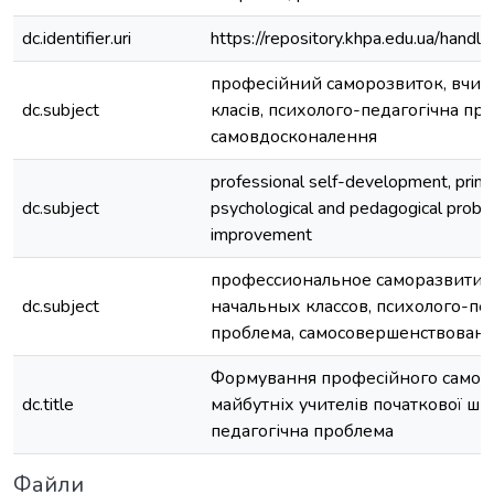
dc.identifier.uri
https://repository.khpa.edu.ua/ha
професійний саморозвиток, вчит
dc.subject
класів, психолого-педагогічна пр
самовдосконалення
professional self-development, prima
dc.subject
psychological and pedagogical proble
improvement
профессиональное саморазвитие,
dc.subject
начальных классов, психолого-пе
проблема, самосовершенствован
Формування професійного самор
dc.title
майбутніх учителів початкової шк
педагогічна проблема
Файли