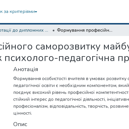
к за критеріями
Анотації до дипломних робіт
Формування професійного саморозвитку майбутніх учителів початкової школи як психолого-педагогічна проблема
йного саморозвитку майбу
к психолого-педагогічна п
Анотація
Формування особистості вчителя в умовах розвитку с
педагогічної освіти є необхідним компонентом, яки
поєднує високий рівень професійної компетентності
стійкий інтерес до педагогічної діяльності, ініціативн
професіоналізм, відповідальність, творчість, розвин
цінності.
Опис