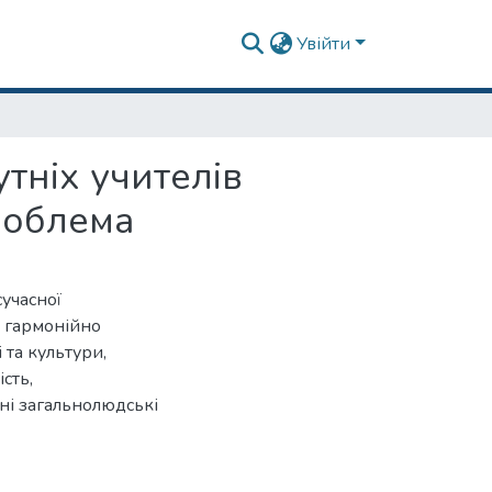
Увійти
тніх учителів
роблема
учасної
й гармонійно
 та культури,
ість,
ені загальнолюдські