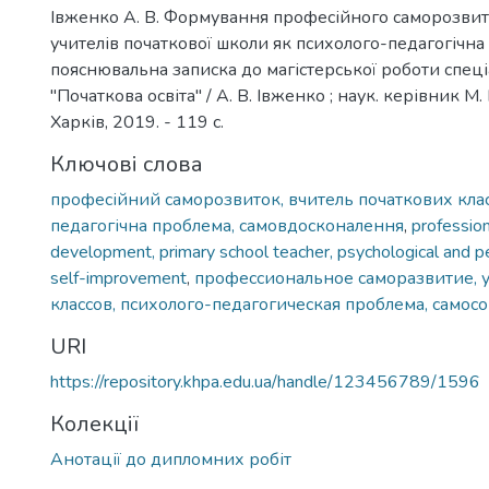
Івженко А. В. Формування професійного саморозвит
учителів початкової школи як психолого-педагогічна
пояснювальна записка до магістерської роботи спеці
"Початкова освіта" / А. В. Івженко ; наук. керівник М.
Харків, 2019. - 119 с.
Ключові слова
професійний саморозвиток, вчитель початкових клас
педагогічна проблема, самовдосконалення
,
profession
development, primary school teacher, psychological and p
self-improvement
,
профессиональное саморазвитие, 
классов, психолого-педагогическая проблема, само
URI
https://repository.khpa.edu.ua/handle/123456789/1596
Колекції
Анотації до дипломних робіт