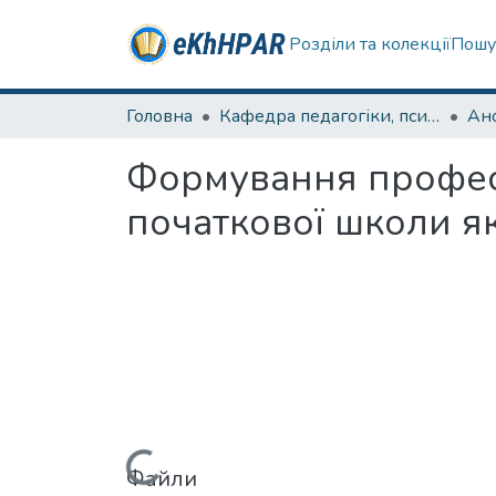
Розділи та колекції
Пошу
Головна
Кафедра педагогіки, психології, початкової освіти та освітнього менеджменту
Формування професі
початкової школи я
Файли