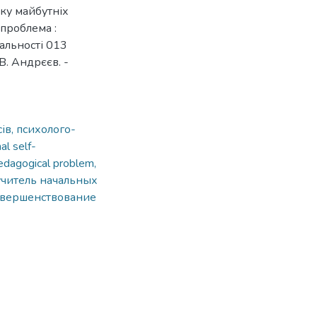
ку майбутніх
 проблема :
альності 013
 В. Андрєєв. -
ів, психолого-
al self-
edagogical problem,
учитель начальных
совершенствование