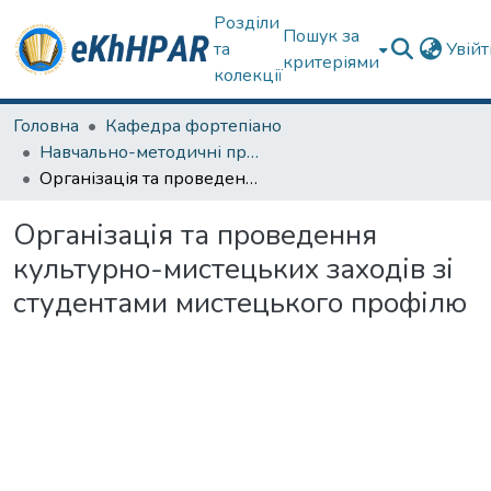
Розділи
Пошук за
та
Увій
критеріями
колекції
Головна
Кафедра фортепіано
Навчально-методичні праці
Організація та проведення культурно-мистецьких заходів зі студентами мистецького профілю
Організація та проведення
культурно-мистецьких заходів зі
студентами мистецького профілю