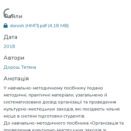
Вантажиться...
Файли
dorosh (НМП).pdf
(4,18 MB)
Дата
2018
Автори
Дорош, Тетяна
Анотація
У навчально-методичному посібнику подано
методичні, практичні матеріали, узагальнено й
систематизовано досвід організації та проведення
культурно-мистецьких заходів, які посідають чільне
місце в системі підготовки студентів.
До навчально-методичного посібника «Організація та
проведення культурно-мистецьких заходів зі