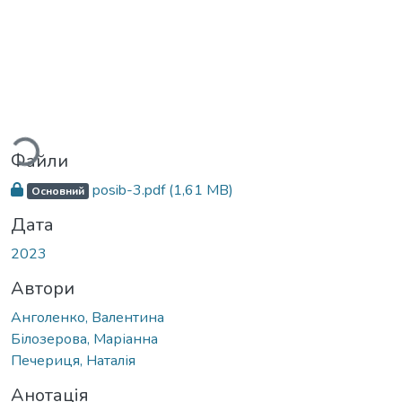
иться...
Файли
posib-3.pdf
(1,61 MB)
Основний
Дата
2023
Автори
Анголенко, Валентина
Білозерова, Маріанна
Печериця, Наталія
Анотація