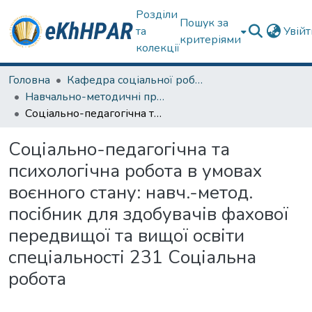
Розділи
Пошук за
та
Увій
критеріями
колекції
Головна
Кафедра соціальної роботи
Навчально-методичні праці
Соціально-педагогічна та психологічна робота в умовах воєнного стану: навч.-метод. посібник для здобувачів фахової передвищої та вищої освіти спеціальності 231 Соціальна робота
Соціально-педагогічна та
психологічна робота в умовах
воєнного стану: навч.-метод.
посібник для здобувачів фахової
передвищої та вищої освіти
спеціальності 231 Соціальна
робота