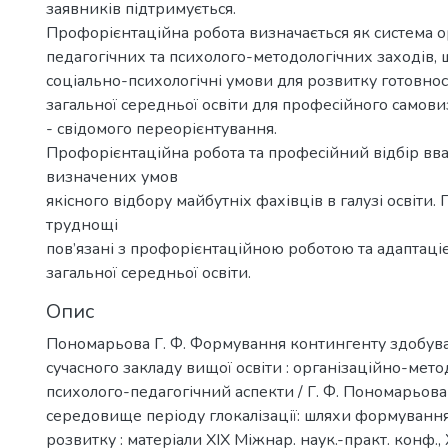
заявників підтримується.
Профорієнтаційна робота визначається як система о
педагогічних та психолого-методологічних заходів
соціально-психологічні умови для розвитку готовнос
загальної середньої освіти для професійного самови
- свідомого переорієнтування.
Профорієнтаційна робота та професійний відбір вв
визначених умов
якісного відбору майбутніх фахівців в галузі освіти.
труднощі
пов’язані з профорієнтаційною роботою та адаптаці
загальної середньої освіти.
Опис
Пономарьова Г. Ф. Формування контингенту здобува
сучасного закладу вищої освіти : організаційно-мет
психолого-педагогічний аспекти / Г. Ф. Пономарьова 
середовище періоду глокалізації: шляхи формування
розвитку : матеріали ХІХ Міжнар. наук.-практ. конф.,