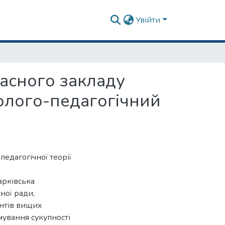
Увійти
часного закладу
холого-педагогічний
едагогічної теорії
арківська
ної ради,
ентів вищих
ування сукупності