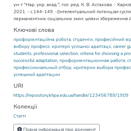
ун-т "Нар. укр. акад."; гол. ред. К. В. Астахова. - Харк
2021. - с.144-149. -(Інтелектуальний потенціал суспі
перманентних соціальних змін: шляхи збереження й
Ключові слова
профорієнтаційна робота, студенти, професійний від
вибору професії, критерії успішної адаптації
,
career g
students, professional selection, criteria for choosing a prof
successful adaptation
,
профориентационная работа, с
профессиональный отбор, критерии выбора профес
успешной адаптации
URI
https://repository.khpa.edu.ua/handle/123456789/1909
Колекції
Статті
Повна інформація про документ