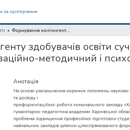
к за критеріями
тті
Формування контингенту здобувачів освіти сучасного закладу вищої освіти: організаційно-методичний і психолого-педагогічний аспекти
енту здобувачів освіти су
ізаційно-методичний і пси
Анотація
На основі узагальнення окремих положень науково-п
та досвіду і
профорієнтаційної роботи комунального закладу «Х
гуманітарно-педагогічна академія» Харківської облас
проблема підвищення професійної підготовки студ
навчальних закладів шляхом цілеспрямованого форм