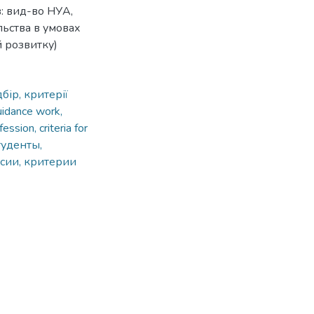
ів: вид-во НУА,
льства в умовах
 розвитку)
бір, критерії
uidance work,
ession, criteria for
туденты,
сии, критерии