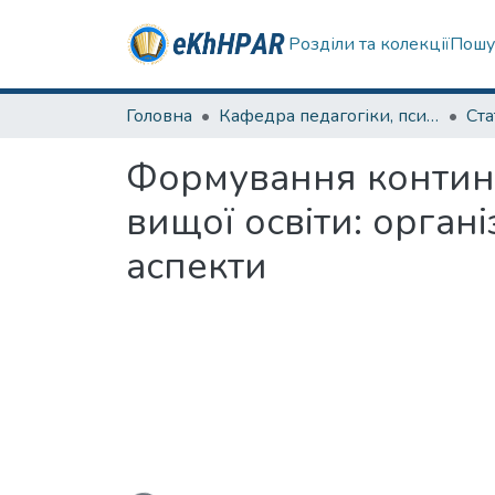
Розділи та колекції
Пошу
Головна
Кафедра педагогіки, психології, початкової освіти та освітнього менеджменту
Ста
Формування континг
вищої освіти: орган
аспекти