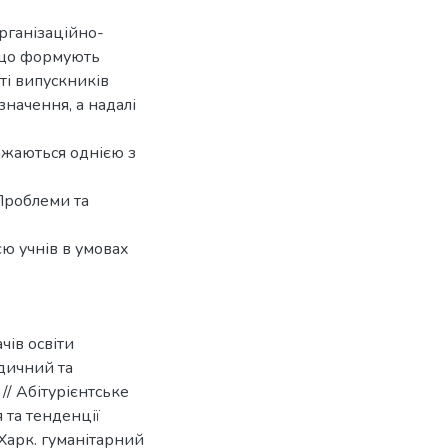
рганізаційно-
, що формують
ті випускників
значення, а надалі
ажаються однією з
 Проблеми та
єю учнів в умовах
чів освіти
одичний та
// Абітурієнтське
 та тенденції
 Харк. гуманітарний