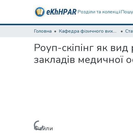
Розділи та колекції
Пошу
Головна
Кафедра фізичного виховання та спортивного вдосконалення
Ста
Роуп-скіпінг як вид 
закладів медичної о
Файли