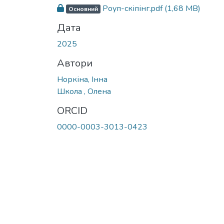
Вантажиться...
Роуп-скіпінг.pdf
(1,68 MB)
Основний
Дата
2025
Автори
Норкіна, Інна
Школа , Олена
ORCID
0000-0003-3013-0423