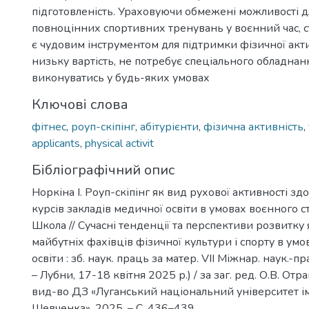
підготовленість. Ураховуючи обмежені можливості дл
повноцінних спортивних тренувань у воєнний час, с
є чудовим інструментом для підтримки фізичної акти
низьку вартість, не потребує спеціального обладнан
виконуватись у будь-яких умовах
Ключові слова
фітнес
,
роуп-скіпінг
,
абітурієнти
,
фізична активність
,
applicants
,
physical activit
Бібліографічний опис
Норкіна І. Роуп-скіпінг як вид рухової активності здо
курсів закладів медичної освіти в умовах воєнного ста
Школа // Сучасні тенденції та перспективи розвитку 
майбутніх фахівців фізичної культури і спорту в умо
освіти : зб. наук. праць за матер. VІI Міжнар. наук.-п
– Лубни, 17-18 квітня 2025 р.) / за заг. ред. О.В. Отра
вид-во ДЗ «Луганський національний університет ім
Шевченка», 2025. – С. 436–439.