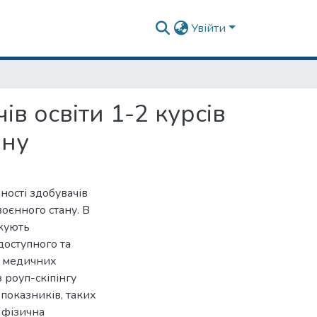
Увійти
ів освіти 1-2 курсів
ану
вності здобувачів
воєнного стану. В
джують
доступного та
в медичних
 роуп-скіпінгу
показників, таких
а фізична