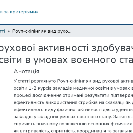
к за критеріями
тті
Роуп-скіпінг як вид рухової активності здобувачів освіти 1-2 курсів закладів медичної освіти в умовах воєнного стану
рухової активності здобувач
світи в умовах воєнного ст
Анотація
У статті розглянуто Роуп-скіпінг як вид рухової акти
освіти 1-2 курсів закладів медичної освіти в умовах 
процесі дослідження отримані результати підтвер
ефективність використання стрибків на скакалці як 
ефективного виду фізичної активності для студенті
закладів у складних умовах воєнного стану. Заняття з
сприяють значному поліпшенню основних фізичних 
як витривалість, спритність, координація та загальн