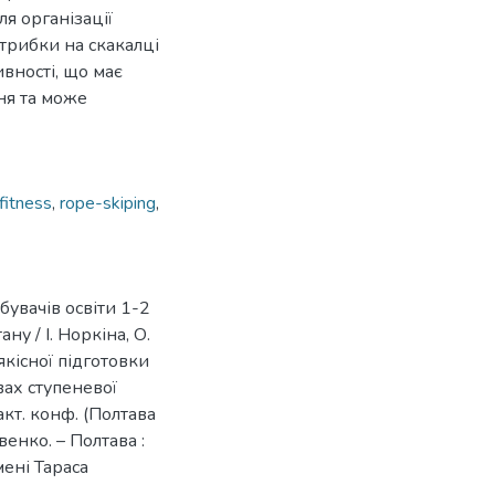
я організації
трибки на скакалці
вності, що має
ня та може
fitness
,
rope-skiping
,
бувачів освіти 1-2
ну / І. Норкіна, О.
якісної підготовки
вах ступеневої
ракт. конф. (Полтава
венко. – Полтава :
ені Тараса