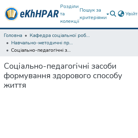
Розділи
Пошук за
та
Увій
критеріями
колекції
Головна
Кафедра соціальної роботи
Навчально-методичні праці
Соціально-педагогічні засоби формування здорового способу життя
Соціально-педагогічні засоби
формування здорового способу
життя