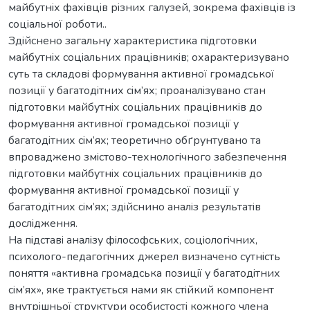
майбутнiх фахiвцiв рiзних галузей, зокрема фахiвцiв iз
соцiальної роботи..
Здiйснено загальну характеристика пiдготовки
майбутнiх соцiальних працiвникiв; охарактеризувано
суть та cкладовi формування активної громадської
позицiї у багатодiтних сiм’ях; проаналiзувано стан
пiдготовки майбутнiх соцiальних працiвникiв до
формування активної громадської позицiї у
багатодiтних сiм’ях; теоретично обґрунтувано та
впроваджено змiстово-технологiчного забезпечення
пiдготовки майбутнiх соцiальних працiвникiв до
формування активної громадської позицiї у
багатодiтних сiм’ях; здiйснино аналiз результатiв
дослiдження.
На пiдставi аналiзу фiлософських, соцiологiчних,
психолого-педагогiчних джерел визначено сутнiсть
поняття «активна громадська позицiї у багатодiтних
сiм’ях», яке трактується нами як стiйкий компонент
внутрiшньої структури особистостi кожного члена