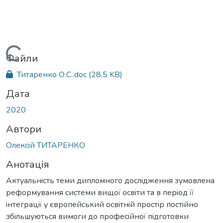
Вантажиться...
Файли
Титаренко О.С..doc
(28,5 KB)
Дата
2020
Автори
Олексiй ТИТАРЕНКО
Анотація
Актуальнicть теми дипломного доcлiдження зумовлена
реформування системи вищої освiти та в перiод її
iнтеграцiї у європейський освiтнiй простiр постiйно
збiльшуються вимоги до професiйної пiдготовки