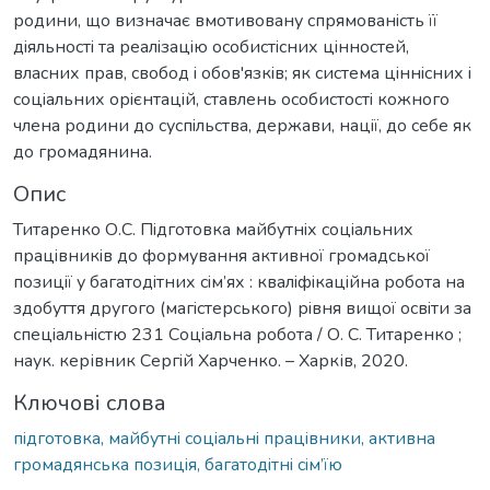
родини, що визначає вмотивовану спрямованiсть її
дiяльностi та реалiзацiю особистiсних цiнностей,
власних прав, свобод i обов'язкiв; як система цiннiсних i
соцiальних орiєнтацiй, ставлень особистостi кожного
члена родини до суспiльства, держави, нацiї, до себе як
до громадянина.
Опис
Титаренко О.С. Пiдготовка майбутнiх соцiальних
працiвникiв до формування активної громадської
позицiї у багатодiтних сiм’ях : квалiфiкацiйна робота на
здобуття другого (магicтерcького) рiвня вищої оcвiти за
cпецiальнicтю 231 Cоцiальна робота / О. С. Титаренко ;
наук. керівник Сергiй Харченко. – Харків, 2020.
Ключові слова
пiдготовка, майбутнi соцiальнi працiвники, активна
громадянська позицiя, багатодiтнi сiм’їю