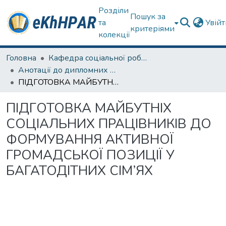
Розділи
Пошук за
та
Увій
критеріями
колекції
Головна
Кафедра соціальної роботи
Анотації до дипломних робіт
ПIДГОТОВКА МАЙБУТНIХ СОЦIАЛЬНИХ ПРАЦIВНИКIВ ДО ФОРМУВАННЯ АКТИВНОЇ ГРОМАДСЬКОЇ ПОЗИЦIЇ У БАГАТОДIТНИХ СIМ’ЯХ
ПIДГОТОВКА МАЙБУТНIХ
СОЦIАЛЬНИХ ПРАЦIВНИКIВ ДО
ФОРМУВАННЯ АКТИВНОЇ
ГРОМАДСЬКОЇ ПОЗИЦIЇ У
БАГАТОДIТНИХ СIМ’ЯХ