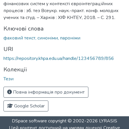
фінансових систем у контексті євроінтеграційних
процесів : зб. тез Всеукр. наук.-практ. конф. молодих
учених та студ. – Харків : ХІФ КНТЕУ, 2018. – С. 291.
Ключові слова
фаховий текст, синоніми, пароніми
URI
https://repository.khpa.edu.ua/handle/123456789/856
Колекції
Тези
Повна інформація про документ
Google Scholar
DSpace software
copyright © 2002-2026
LYRASIS
Цей контент доступний на умовах ліцензії
Creative