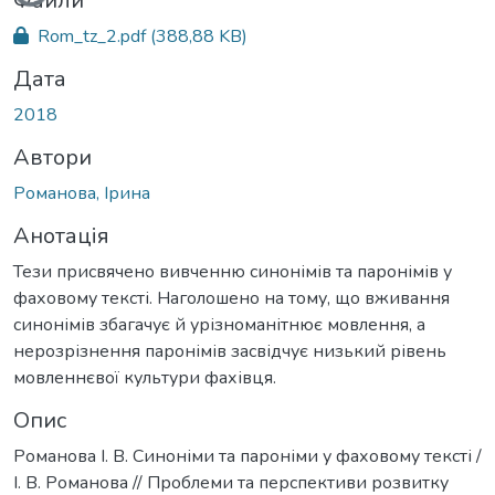
Вантажиться...
Файли
Rom_tz_2.pdf
(388,88 KB)
Дата
2018
Автори
Романова, Ірина
Анотація
Тези присвячено вивченню синонімів та паронімів у
фаховому тексті. Наголошено на тому, що вживання
синонімів збагачує й урізноманітнює мовлення, а
нерозрізнення паронімів засвідчує низький рівень
мовленнєвої культури фахівця.
Опис
Романова І. В. Синоніми та пароніми у фаховому тексті /
І. В. Романова // Проблеми та перспективи розвитку