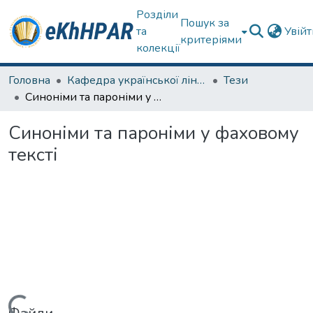
Розділи
Пошук за
та
Увій
критеріями
колекції
Головна
Кафедра української лінгвістики, літератури та методики навчання
Тези
Синоніми та пароніми у фаховому тексті
Синоніми та пароніми у фаховому
тексті