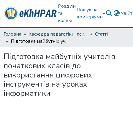
Розділи
Пошук за
та
Увій
критеріями
колекції
Головна
Кафедра педагогіки, психології, початкової освіти та освітнього менеджменту
Статті
Підготовка майбутніх учителів початкових класів до використання цифрових інструментів на уроках інформатики
Підготовка майбутніх учителів
початкових класів до
використання цифрових
інструментів на уроках
інформатики