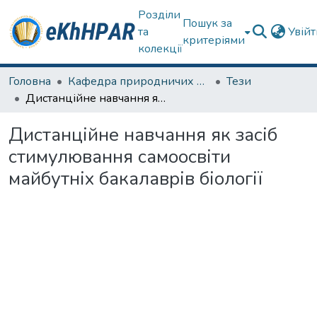
Розділи
Пошук за
та
Увій
критеріями
колекції
Головна
Кафедра природничих наук та здоров'язбереження
Тези
Дистанційне навчання як засіб стимулювання самоосвіти майбутніх бакалаврів біології
Дистанційне навчання як засіб
стимулювання самоосвіти
майбутніх бакалаврів біології