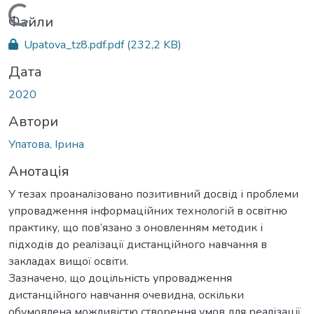
Вантажиться...
Файли
Upatova_tz8.pdf.pdf
(232,2 KB)
Дата
2020
Автори
Упатова, Ірина
Анотація
У тезах проаналізовано позитивний досвід і проблеми
упровадження інформаційних технологій в освітню
практику, що пов’язано з оновленням методик і
підходів до реалізації дистанційного навчання в
закладах вищої освіти.
Зазначено, що доцільність упровадження
дистанційного навчання очевидна, оскільки
обумовлена можливістю створення умов для реалізації