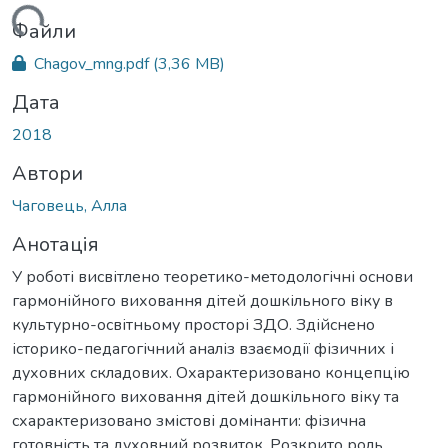
ться...
Файли
Chagov_mng.pdf
(3,36 MB)
Дата
2018
Автори
Чаговець, Алла
Анотація
У роботі висвітлено теоретико-методологічні основи
гармонійного виховання дітей дошкільного віку в
культурно-освітньому просторі ЗДО. Здійснено
історико-педагогічний аналіз взаємодії фізичних і
духовних складових. Охарактеризовано концепцію
гармонійного виховання дітей дошкільного віку та
схарактеризовано змістові домінанти: фізична
готовність та духовний розвиток. Розкрито роль