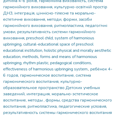
дитина 4-6 років, гармонійна вихованість, система
гармонійного виховання, культурно-освітній простір
ДНЗ, інтеграція, ціннісно-тілесне та морально-
естетичне виховання, методи, форми, засоби
гармонійного виховання, ритмопластика, педагогічні
умови, результативність системи гармонійного
виховання
,
preschool child, system of harmonious
upbringing, cultural-educational space of preschool
educational institution, holistic physical and morally aesthetic
education, methods, forms and means of harmonious
upbringing, rhythm plastic, pedagogical conditions,
effectiveness of harmonious upbringing system.
,
ребёнок 4-
6 годов, гармоническое воспитание, система
гармонического воспитания, культурно-
образовательное пространство Детских учебных
заведений, интеграция, морально-эстетическое
воспитание, методы , формы, средства гармонического
воспитания, ритмопластика, педагогические условия,
результативность системы гармонического воспитания