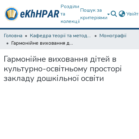
Розділи
Пошук за
та
Увій
критеріями
колекції
Головна
Кафедра теорії та методик дошкільної освіти
Монографії
Гармонійне виховання дітей в культурно-освітньому просторі закладу дошкільної освіти
Гармонійне виховання дітей в
культурно-освітньому просторі
закладу дошкільної освіти