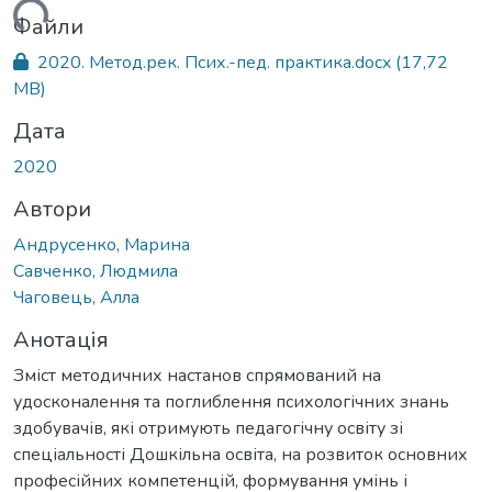
ться...
Файли
2020. Метод.рек. Псих.-пед. практика.docx
(17,72
MB)
Дата
2020
Автори
Андрусенко, Марина
Савченко, Людмила
Чаговець, Алла
Анотація
Зміст методичних настанов спрямований на
удосконалення та поглиблення психологічних знань
здобувачів, які отримують педагогічну освіту зі
спеціальності Дошкільна освіта, на розвиток основних
професійних компетенцій, формування умінь і