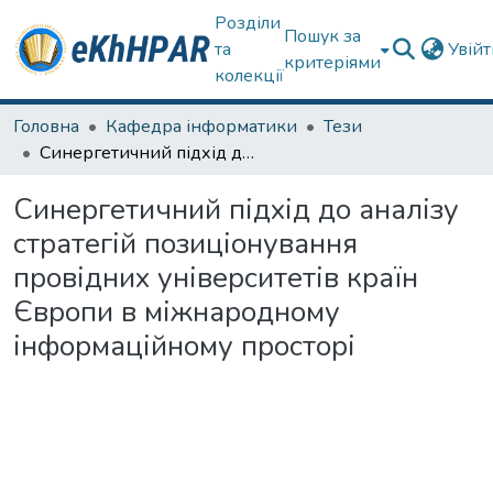
Розділи
Пошук за
та
Увій
критеріями
колекції
Головна
Кафедра інформатики
Тези
Синергетичний підхід до аналізу стратегій позиціонування провідних університетів країн Європи в міжнародному інформаційному просторі
Синергетичний підхід до аналізу
стратегій позиціонування
провідних університетів країн
Європи в міжнародному
інформаційному просторі