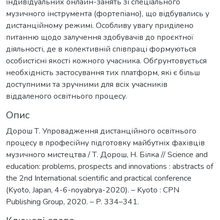
індивідуальних онлайн-занять зі спеціального
музичного інструмента (фортепіано), що відбувались у
дистанційному режимі. Особливу увагу приділено
питанню щодо залучення здобувачів до проєктної
діяльності, де в колективній співпраці формуються
особистісні якості кожного учасника. Обґрунтовується
необхідність застосування тих платформ, які є більш
доступними та зручними для всіх учасників
віддаленого освітнього процесу.
Опис
Дорош Т. Упровадження дистанційного освітнього
процесу в професійну підготовку майбутніх фахівців
музичного мистецтва / Т. Дорош, Н. Білка // Science and
education: problems, prospects and innovations : abstracts of
the 2nd International scientific and practical conference
(Kyoto, Japan, 4-6-noyabrya-2020). – Kyoto : CPN
Publishing Group, 2020. – P. 334–341.