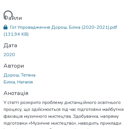
ться...
Файли
Гот.Упровадження Дорош, Білка (2020-2021).pdf
(131,94 KB)
Дата
2020
Автори
Дорош, Тетяна
Білка, Наталія
Анотація
У статті розкрито проблему дистанційного освітнього
процесу, що здійснюється під час підготовки майбутніх
фахівців музичного мистецтва. Здобувачка, напряму
підготовки «Музичне мистецтво», наводить приклади