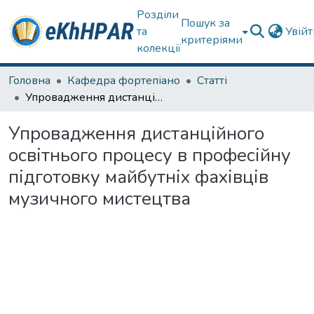
Розділи
Пошук за
та
Увій
критеріями
колекції
Головна
Кафедра фортепіано
Статті
Упровадження дистанційного освітнього процесу в професійну підготовку майбутніх фахівців музичного мистецтва
Упровадження дистанційного
освітнього процесу в професійну
підготовку майбутніх фахівців
музичного мистецтва