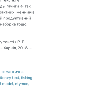
 текстах є
дь: гачити ← гак,
рактних іменників
ій продуктивний
, наборка тощо.
тексті / Р. В.
 – Харків, 2018. –
, семантична
literary text, fishing
al model, etymon,