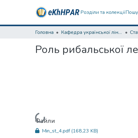
Розділи та колекції
Пошу
Головна
Кафедра української лінгвістики, літератури та методики навчання
Ста
Роль рибальської ле
Вантажиться...
Файли
Min_st_4.pdf
(168,23 KB)