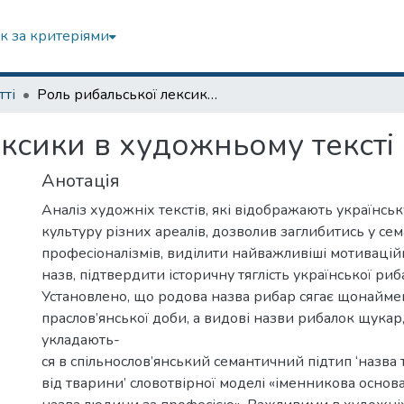
к за критеріями
тті
Роль рибальської лексики в художньому тексті
ксики в художньому тексті
Анотація
Аналіз художніх текстів, які відображають українсь
культуру різних ареалів, дозволив заглибитись у се
професіоналізмів, виділити найважливіші мотивацій
назв, підтвердити історичну тяглість української риб
Установлено, що родова назва рибар сягає щонайм
праслов’янської доби, а видові назви рибалок щукар
укладають-
ся в спільнослов’янський семантичний підтип ‘назва 
від тварини’ словотвірної моделі «іменникова основа 