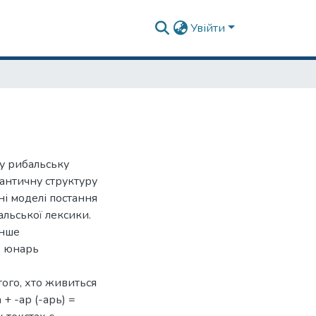
Увійти
ку рибальську
мантичну структуру
ні моделі постання
альської лексики.
енше
, юнарь
того, хто живиться
+ -ар (-арь) =