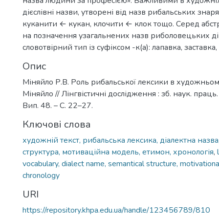
назва людини за професією». Важливими в художніх
дієслівні назви, утворені від назв рибальських знаря
куканити ← кукан, клочити ← клок тощо. Серед абст
на позначення узагальнених назв риболовецьких д
словотвірний тип із суфіксом -к(а): лапавка, заставка
Опис
Міняйло Р.В. Роль рибальської лексики в художньому 
Міняйло // Лінгвістичні дослідження : зб. наук. праць.
Вип. 48. – С. 22–27.
Ключові слова
художній текст, рибальська лексика, діалектна назва
структура, мотиваційна модель, етимон, хронологія
,
vocabulary, dialect name, semantical structure, motivation
chronology
URI
https://repository.khpa.edu.ua/handle/123456789/810